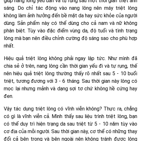
giúp nang lông yếu dần và tự rụng sau một thời gian triệt ánh
sáng. Do chỉ tác động vào nang lông nên máy triệt lông
không làm ảnh hưởng đến bề mặt da hay sức khỏe của người
dùng. Sản phẩm này có thể dùng cho cả nam và nữ không
phân biệt. Tùy vào đặc điểm vùng da, độ tuổi và tình trạng
lông mà bạn nên điều chỉnh cường độ sáng sao cho phù hợp
nhất.
Hiệu quả triệt lông không phải ngay lập tức. Như mình đã
chia sẻ ở trên, nang lông cần thời gian yếu đi và tự rụng, thế
nên hiệu quả triệt lông thường thấy rõ nhất sau 5 - 10 buổi
triệt, tương đương với 3 - 6 tháng. Sau thời gian này lông có
mọc lại nhưng mảnh và dạng sợi tơ chứ không hề cứng hay
đen.
Vậy tác dụng triệt lông có vĩnh viễn không? Thực ra, chẳng
có gì là vĩnh viễn cả. Mình thấy sau liệu trình triệt lông, bạn
có thể duy trì hiện trạng da sau triệt từ 5 - 10 năm tùy vào
cơ địa của mỗi người. Sau thời gian này, cơ thể có những thay
đổi cả bên trong và bên ngoài nên không tránh được lông