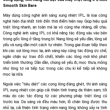
Smooth Skin Bare
Máy dùng công nghệ ánh sáng xung nhiệt IPL, là loại công
nghệ hiện đại nhất tính đến thời điểm hiện nay. Giúp hiệu quả
triệt lông nhanh, an toàn mà lại vô cùng nhẹ nhàng, dễ chịu.
Công nghệ ánh sáng IPL có khả năng tác động sâu vào bên
trong gốc lông ở tầng trung bì. Nang lông sẽ yếu dần, lông sẽ
yếu và rụng dần một cách tự nhiên. Trong giai đoạn tiếp theo
khi các sợi lông mọc lại, ánh sáng này cũng tác động ức chế,
ngăn chặn sự trao đổi chất, khiến các lông mới khó phát
triển bình thường. Dần dần, chúng sẽ yếu đi, mọc thưa, mỏng
như lông tơ và tiếp tục trong các chu kì kế tiếp sẽ không
mọc lại nữa.
Ngoài việc “tiêu diệt” các cọng lông đáng ghét, thì ánh sáng
IPL xung nhiệt còn giúp cải thiện tình trạng da thâm sạm, tối
màu do các tác động từ các phương pháp triệt lông cũ
trước kia. Da sáng và đều màu hơn, lỗ chân lông được thu
nhỏ lại, cải thiện tình trạng viêm nang lông, không xảy ra tình