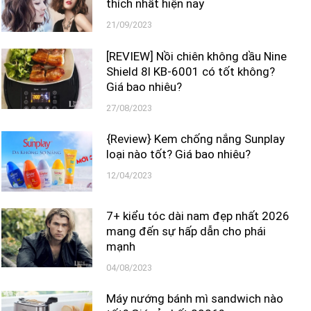
thích nhất hiện nay
21/09/2023
[REVIEW] Nồi chiên không dầu Nine
Shield 8l KB-6001 có tốt không?
Giá bao nhiêu?
27/08/2023
{Review} Kem chống nắng Sunplay
loại nào tốt? Giá bao nhiêu?
12/04/2023
7+ kiểu tóc dài nam đẹp nhất 2026
mang đến sự hấp dẫn cho phái
mạnh
04/08/2023
Máy nướng bánh mì sandwich nào