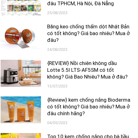
đâu TPHCM, Hà Nội, Đà Nẵng
25/08/2023
Băng keo chống thấm dột Nhật Bản
có tốt không? Giá bao nhiêu? Mua ở
đâu?
24/08/2023
{REVIEW} Nồi chiên không dầu
Lotte 5.5l LTS-AF5SM có tốt
không? Giá Bao Nhiêu? Mua ở đâu?
13/07/2023
{Review} kem chống nắng Bioderma
có tốt không? Giá bao nhiêu? Mua ở
đâu chính hãng?
04/05/2023
Top 10 kem chống nắng cho bà bầu