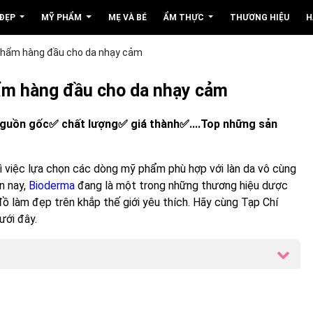
 ĐẸP
MỸ PHẨM
MẸ VÀ BÉ
ẨM THỰC
THƯƠNG HIỆU
H
phẩm hàng đầu cho da nhạy cảm
ẩm hàng đầu cho da nhạy cảm
nguồn gốc✅ chất lượng✅ giá thành✅....Top những sản
ì việc lựa chọn các dòng mỹ phẩm phù hợp với làn da vô cùng
n nay,
Bioderma
đang là một trong những thương hiệu dược
ồ làm đẹp trên khắp thế giới yêu thích. Hãy cùng Tạp Chí
ưới đây.