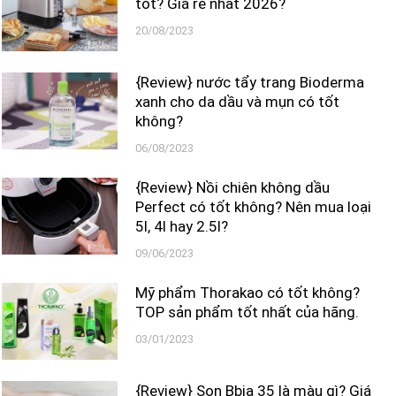
tốt? Giá rẻ nhất 2026?
20/08/2023
{Review} nước tẩy trang Bioderma
xanh cho da dầu và mụn có tốt
không?
06/08/2023
{Review} Nồi chiên không dầu
Perfect có tốt không? Nên mua loại
5l, 4l hay 2.5l?
09/06/2023
Mỹ phẩm Thorakao có tốt không?
TOP sản phẩm tốt nhất của hãng.
03/01/2023
{Review} Son Bbia 35 là màu gì? Giá