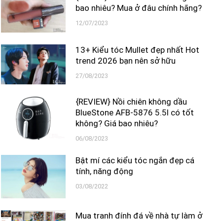
bao nhiêu? Mua ở đâu chính hãng?
12/07/2023
13+ Kiểu tóc Mullet đẹp nhất Hot
trend 2026 bạn nên sở hữu
27/08/2023
{REVIEW} Nồi chiên không dầu
BlueStone AFB-5876 5.5l có tốt
không? Giá bao nhiêu?
06/08/2023
Bật mí các kiểu tóc ngắn đẹp cá
tính, năng động
03/08/2022
Mua tranh đính đá về nhà tự làm ở