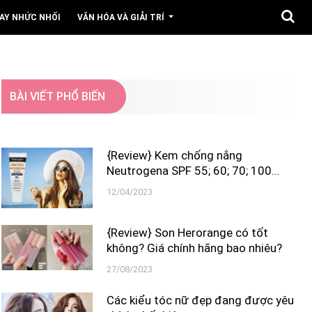
AY NHỨC NHỐI
VĂN HÓA VÀ GIẢI TRÍ
BÀI VIẾT PHỔ BIẾN
{Review} Kem chống nắng
Neutrogena SPF 55; 60; 70; 100…
12/04/2023
{Review} Son Herorange có tốt
không? Giá chính hãng bao nhiêu?
27/08/2023
Các kiểu tóc nữ đẹp đang được yêu