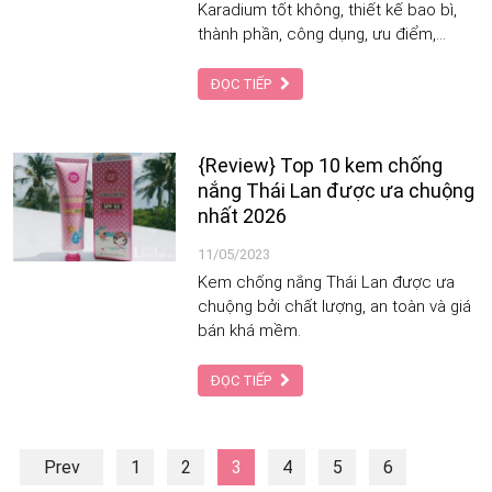
Karadium tốt không, thiết kế bao bì,
thành phần, công dụng, ưu điểm,
nhược điểm, giá bán và địa chỉ cung
cấp sản phẩm chất lượng, bạn không
ĐỌC TIẾP
nên bỏ qua bài viết sau đây của Tạp
Chí Làm Đẹp.
{Review} Top 10 kem chống
nắng Thái Lan được ưa chuộng
nhất 2026
11/05/2023
Kem chống nắng Thái Lan được ưa
chuộng bởi chất lượng, an toàn và giá
bán khá mềm.
ĐỌC TIẾP
Prev
1
2
3
4
5
6