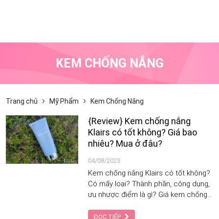
KEM CHỐNG NẮNG
Trang chủ
Mỹ Phẩm
Kem Chống Nắng
{Review} Kem chống nắng
Klairs có tốt không? Giá bao
nhiêu? Mua ở đâu?
04/08/2023
Kem chống nắng Klairs có tốt không?
Có mấy loại? Thành phần, công dụng,
ưu nhược điểm là gì? Giá kem chống
nắng Klairs và mua ở đâu uy tín? Đáp
án chi tiết sẽ được bật mí trong bài
ĐỌC TIẾP