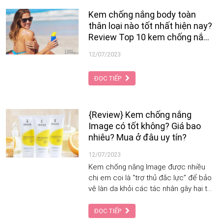
Kem chống nắng body toàn
thân loại nào tốt nhất hiện nay?
Review Top 10 kem chống nắng
cho body tốt nhất 2026
12/07/2023
ĐỌC TIẾP
{Review} Kem chống nắng
Image có tốt không? Giá bao
nhiêu? Mua ở đâu uy tín?
12/07/2023
Kem chống nắng Image được nhiều
chị em coi là “trợ thủ đắc lực” để bảo
vệ làn da khỏi các tác nhân gây hại từ
môi trường và ánh nắng mặt trời.
Trong bài viết này, Tạp chí làm đẹp và
ĐỌC TIẾP