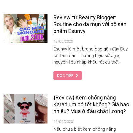
thương hiệu mà còn bởi chất lượng
tuyệt vời của từng sản phẩm.
Review từ Beauty Blogger:
Routine cho da mụn với bộ sản
phẩm Esunvy
12/05/2023
Esunvy là một brand dạo gần đây Duy
rất tâm đắc. Thương hiệu sử dụng
nguyên liệu nhập khẩu rất cụ thể.
Ngoài ra Duy còn biết là brand có độc
quyền hệ thống nhà máy sản xuất
ĐỌC TIẾP
riêng, công nghệ và chuỗi dây chuyền
đạt tiêu chuẩn sản xuất nên các bạn
yên tâm nha. Đặc biệt giá rất bình dân
{Review} Kem chống nắng
nên cân nhắc sử dụng- Beauty
Karadium có tốt không? Giá bao
Blogger Call Me Duy.
nhiêu? Mua ở đâu chất lượng?
12/05/2023
Nếu chưa biết kem chống nắng