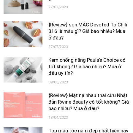
27/07/2023
{Review} son MAC Devoted To Chili
316 là màu gì? Giá bao nhiêu? Mua
ở đâu?
27/07/2023
Kem chống nắng Paula’s Choice có
tốt không? Giá bao nhiêu? Mua ở
đâu uy tín?
09/05/2023
{Review} Mặt nạ nhau thai cừu Nhật
Bản Rwine Beauty có tốt không? Giá
bao nhiêu? Mua ở đâu?
18/04/2023
Top màu tóc nam đẹp nhất hiện nay