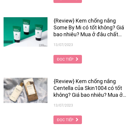
viết sau của Tạp Chí Làm Đẹp.
{Review} Kem chống nắng
Some By Mi có tốt không? Giá
bao nhiêu? Mua ở đâu chất
lượng?
13/07/2023
ĐỌC TIẾP
{Review} Kem chống nắng
Centella của Skin1004 có tốt
không? Giá bao nhiêu? Mua ở
đâu?
13/07/2023
ĐỌC TIẾP