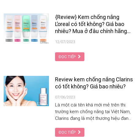
thời trang Việt Nam sẽ cùng bạn khám
phá thành phần, công dụng, giá bán và
địa chỉ uy tín cung cấp 4 loại kem
{Review} Kem chống nắng
chống nắng mang thương hiệu Image
L’oreal có tốt không? Giá bao
Skincare đình đám.
nhiêu? Mua ở đâu chính hãng
uy tín?
12/07/2023
ĐỌC TIẾP
Review kem chống nắng Clarins
có tốt không? Giá bao nhiêu?
07/06/2023
Là một cái tên khá mới mẻ trên thị
trường kem chống nắng tại Việt Nam,
Clarins đang là một thương hiệu đang
được rất nhiều tín đồ làm đẹp yêu
thích không chỉ bởi danh tiếng của
ĐỌC TIẾP