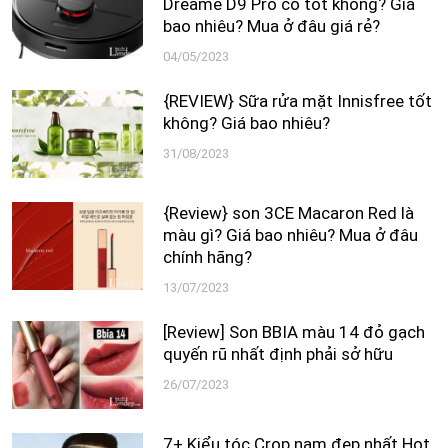
Dreame D9 Pro có tốt không? Giá
bao nhiêu? Mua ở đâu giá rẻ?
04/05/2023
{REVIEW} Sữa rửa mặt Innisfree tốt
không? Giá bao nhiêu?
31/08/2023
{Review} son 3CE Macaron Red là
màu gì? Giá bao nhiêu? Mua ở đâu
chính hãng?
13/07/2023
[Review] Son BBIA màu 14 đỏ gạch
quyến rũ nhất định phải sở hữu
26/07/2023
7+ Kiểu tóc Crop nam đẹp nhất Hot