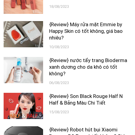
18/08/2023
{Review} Máy rửa mặt Emmie by
Happy Skin có tốt không, giá bao
nhiêu?
10/08/2023
{Review} nước tẩy trang Bioderma
xanh dương cho da khô có tốt
không?
06/08/2023
{Review} Son Black Rouge Half N
Half & Bảng Màu Chi Tiết
15/08/2023
{Review} Robot hút bụi Xiaomi