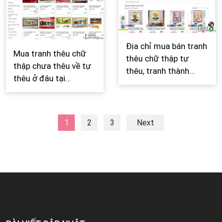
Địa chỉ mua bán tranh
Mua tranh thêu chữ
thêu chữ thập tự
thập chưa thêu về tự
thêu, tranh thành
thêu ở đâu tại
phẩm thêu sẵn tại Hà
TPHCM, Hà Nội, Đà
Nội, TPHCM
Nẵng
1
2
3
Next