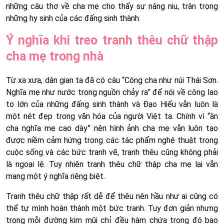
những câu thơ về cha mẹ cho thấy sự nâng niu, trân trọng
những hy sinh của các đấng sinh thành.
Ý nghĩa khi treo tranh thêu chữ thập
cha mẹ trong nhà
Từ xa xưa, dân gian ta đã có câu “Công cha như núi Thái Sơn.
Nghĩa mẹ như nước trong nguồn chảy ra” để nói về công lao
to lớn của những đấng sinh thành và Đạo Hiếu vẫn luôn là
một nét đẹp trong văn hóa của người Việt ta. Chính vì “ân
cha nghĩa mẹ cao dày” nên hình ảnh cha mẹ vẫn luôn tạo
được niềm cảm hứng trong các tác phẩm nghệ thuật trong
cuộc sống và các bức tranh vẽ, tranh thêu cũng không phải
là ngoại lệ. Tuy nhiên tranh thêu chữ thập cha mẹ lại vẫn
mang một ý nghĩa riêng biệt.
Tranh thêu chữ thập rất dễ để thêu nên hầu như ai cũng có
thể tự mình hoàn thành một bức tranh. Tuy đơn giản nhưng
trong mỗi đường kim mũi chỉ đều hàm chứa trong đó bao