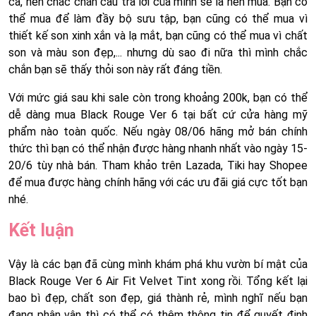
cả, nên chắc chắn câu trả lời của mình sẽ là nên mua. Bạn có
thể mua để làm đầy bộ sưu tập, bạn cũng có thể mua vì
thiết kế son xinh xắn và lạ mắt, bạn cũng có thể mua vì chất
son và màu son đẹp,... nhưng dù sao đi nữa thì mình chắc
chắn bạn sẽ thấy thỏi son này rất đáng tiền.
Với mức giá sau khi sale còn trong khoảng 200k, bạn có thể
dễ dàng mua Black Rouge Ver 6 tại bất cứ cửa hàng mỹ
phẩm nào toàn quốc. Nếu ngày 08/06 hãng mở bán chính
thức thì bạn có thể nhận được hàng nhanh nhất vào ngày 15-
20/6 tùy nhà bán. Tham khảo trên Lazada, Tiki hay Shopee
để mua được hàng chính hãng với các ưu đãi giá cực tốt bạn
nhé.
Kết luận
Vậy là các bạn đã cùng mình khám phá khu vườn bí mật của
Black Rouge Ver 6 Air Fit Velvet Tint xong rồi. Tổng kết lại
bao bì đẹp, chất son đẹp, giá thành rẻ, mình nghĩ nếu bạn
đang phân vân thì có thể có thêm thông tin để quyết định