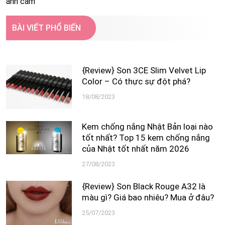
ánh cam
BÀI VIẾT PHỔ BIẾN
{Review} Son 3CE Slim Velvet Lip
Color – Có thực sự đột phá?
18/08/2023
Kem chống nắng Nhật Bản loại nào
tốt nhất? Top 15 kem chống nắng
của Nhật tốt nhất năm 2026
27/08/2023
{Review} Son Black Rouge A32 là
màu gì? Giá bao nhiêu? Mua ở đâu?
25/07/2023