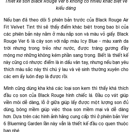
Thiết kế son Black Rouge Ver 6 không có nhiều khác biệt về
kiểu dáng
Nếu bạn đã theo dõi 5 phiên bản trước của Black Rouge Air
Fit Velvet Tint thì sẽ thấy điểm khác biệt trong bao bì của
các phiên bản này nằm ở màu nắp son và màu vỏ giấy. Black
Rouge Ver 6 là cây son với nắp màu Icy Blue - màu xanh da
trời nhưng trong trẻo như nước, được tráng gương đầy
mộng mơ những không kém phần sang trọng. Biết là thiết kế
này cũng có nhược điểm là in dấu vân tay, nhưng nếu bạn yêu
thích màu sắc này thì chú ý lau và vệ sinh thường xuyên cho
các em ấy luôn đẹp là được rồi.
Mình cũng dùng kha khá các loại son kem thì thấy khá thích
đầu cọ son của Black Rouge hình chiếc lá. Đầu cọ vát giúp
viền môi dễ dàng, lỗ ở giữa giúp lấy được một lượng son đủ
dùng, bông mềm giúp việc thoa son mềm mại và dễ dàng
hơn. Dựa trên các hình ảnh hãng cung cấp thì ở phiên bản Ver
6 Blueming Garden lần này vẫn là thiết kế đầu cọ quen thuộc
bạn nhé.