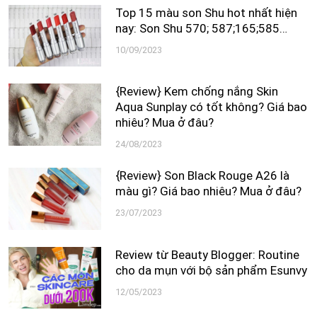
Top 15 màu son Shu hot nhất hiện
nay: Son Shu 570; 587;165;585…
10/09/2023
{Review} Kem chống nắng Skin
Aqua Sunplay có tốt không? Giá bao
nhiêu? Mua ở đâu?
24/08/2023
{Review} Son Black Rouge A26 là
màu gì? Giá bao nhiêu? Mua ở đâu?
23/07/2023
Review từ Beauty Blogger: Routine
cho da mụn với bộ sản phẩm Esunvy
12/05/2023