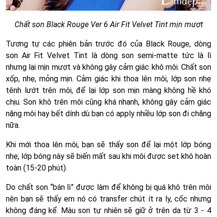
Chất son Black Rouge Ver 6 Air Fit Velvet Tint mịn mượt
Tương tự các phiên bản trước đó của Black Rouge, dòng
son Air Fit Velvet Tint là dòng son semi-matte tức là lì
nhưng lại mịn mượt và không gây cảm giác khô môi. Chất son
xốp, nhẹ, mỏng mịn. Cảm giác khi thoa lên môi, lớp son nhẹ
tênh lướt trên môi, để lại lớp son mịn màng không hề khó
chịu. Son khô trên môi cũng khá nhanh, không gây cảm giác
nặng môi hay bết dính dù bạn có apply nhiều lớp son đi chăng
nữa.
Khi mới thoa lên môi, bạn sẽ thấy son để lại một lớp bóng
nhẹ, lớp bóng này sẽ biến mất sau khi môi được set khô hoàn
toàn (15-20 phút).
Do chất son “bán lì” được làm để không bị quá khô trên môi
nên bạn sẽ thấy em nó có transfer chút ít ra ly, cốc nhưng
không đáng kể. Màu son tự nhiên sẽ giữ ở trên da từ 3 - 4