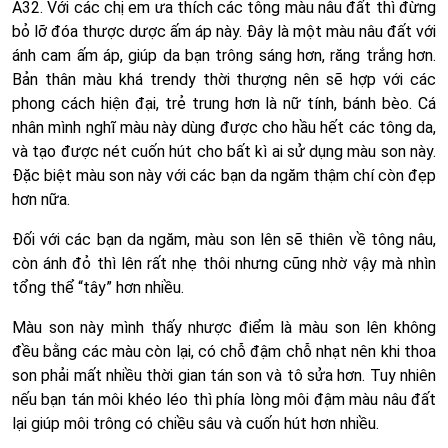
A32. Với các chị em ưa thích các tông màu nâu đất thì đừng
bỏ lỡ đóa thược dược ấm áp này. Đây là một màu nâu đất với
ánh cam ấm áp, giúp da bạn trông sáng hơn, răng trắng hơn.
Bản thân màu khá trendy thời thượng nên sẽ hợp với các
phong cách hiện đại, trẻ trung hơn là nữ tính, bánh bèo. Cá
nhân mình nghĩ màu này dùng được cho hầu hết các tông da,
và tạo được nét cuốn hút cho bất kì ai sử dụng màu son này.
Đặc biệt màu son này với các bạn da ngăm thậm chí còn đẹp
hơn nữa.
Đối với các bạn da ngăm, màu son lên sẽ thiên về tông nâu,
còn ánh đỏ thì lên rất nhẹ thôi nhưng cũng nhờ vậy mà nhìn
tổng thể “tây” hơn nhiều.
Màu son này mình thấy nhược điểm là màu son lên không
đều bằng các màu còn lại, có chỗ đậm chỗ nhạt nên khi thoa
son phải mất nhiều thời gian tán son và tô sửa hơn. Tuy nhiên
nếu bạn tán môi khéo léo thì phía lòng môi đậm màu nâu đất
lại giúp môi trông có chiều sâu và cuốn hút hơn nhiều.