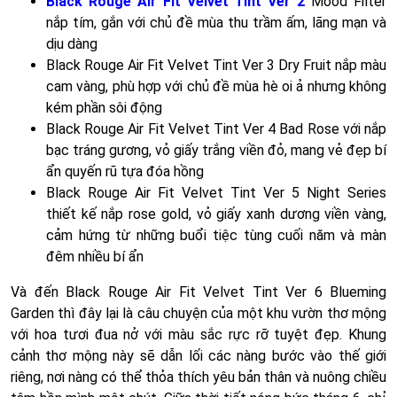
Black Rouge Air Fit Velvet Tint Ver 2
Mood Filter
nắp tím, gắn với chủ đề mùa thu trầm ấm, lãng mạn và
dịu dàng
Black Rouge Air Fit Velvet Tint Ver 3 Dry Fruit nắp màu
cam vàng, phù hợp với chủ đề mùa hè oi ả nhưng không
kém phần sôi động
Black Rouge Air Fit Velvet Tint Ver 4 Bad Rose với nắp
bạc tráng gương, vỏ giấy trắng viền đỏ, mang vẻ đẹp bí
ẩn quyến rũ tựa đóa hồng
Black Rouge Air Fit Velvet Tint Ver 5 Night Series
thiết kế nắp rose gold, vỏ giấy xanh dương viền vàng,
cảm hứng từ những buổi tiệc tùng cuối năm và màn
đêm nhiều bí ẩn
Và đến Black Rouge Air Fit Velvet Tint Ver 6 Blueming
Garden thì đây lại là câu chuyện của một khu vườn thơ mộng
với hoa tươi đua nở với màu sắc rực rỡ tuyệt đẹp. Khung
cảnh thơ mộng này sẽ dẫn lối các nàng bước vào thế giới
riêng, nơi nàng có thể thỏa thích yêu bản thân và nuông chiều