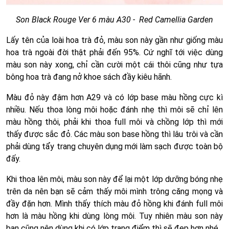
Son Black Rouge Ver 6 màu A30 - Red Camellia Garden
Lấy tên của loài hoa trà đỏ, màu son này gần như giống màu
hoa trà ngoài đời thật phải đến 95%. Cứ nghĩ tới việc dùng
màu son này xong, chỉ cần cười một cái thôi cũng như tựa
bông hoa trà đang nở khoe sách đầy kiêu hãnh.
Màu đỏ này đậm hơn A29 và có lớp base màu hồng cực kì
nhiều. Nếu thoa lòng môi hoặc đánh nhẹ thì môi sẽ chỉ lên
màu hồng thôi, phải khi thoa full môi và chồng lớp thì mới
thấy được sắc đỏ. Các màu son base hồng thì lâu trôi và cần
phải dùng tẩy trang chuyên dụng mới làm sạch được toàn bộ
đấy.
Khi thoa lên môi, màu son này để lại một lớp dưỡng bóng nhẹ
trên da nên bạn sẽ cảm thấy môi mình trông căng mọng và
đầy đặn hơn. Mình thấy thích màu đỏ hồng khi đánh full môi
hơn là màu hồng khi dùng lòng môi. Tuy nhiên màu son này
bạn cũng nên dùng khi có lớp trang điểm thì sẽ đẹp hơn nhé.