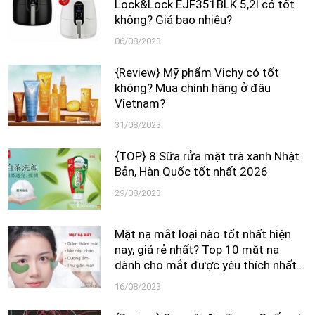
Lock&Lock EJF351BLK 5,2l có tốt
không? Giá bao nhiêu?
06/08/2023
{Review} Mỹ phẩm Vichy có tốt
không? Mua chính hãng ở đâu
Vietnam?
31/08/2023
{TOP} 8 Sữa rửa mặt trà xanh Nhật
Bản, Hàn Quốc tốt nhất 2026
29/08/2023
Mặt nạ mắt loại nào tốt nhất hiện
nay, giá rẻ nhất? Top 10 mặt nạ
dành cho mắt được yêu thích nhất
2026
16/08/2023