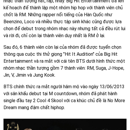
nhạc thần tượng hát, rap, nhảy. Big Hit Entertainment đã lên
kế hoạch để thành lập một nhóm hip hop với thành viên chủ
chốt là RM. Những rapper nổi tiếng của Hàn Quốc như
Beenzino, Loco và nhiều thực tập sinh khác cũng được lựa
chọn để debut trong nhóm nhạc này nhưng tất cả đều rút lui
và rời đi, chỉ còn lại thành viên duy nhất là RM ở lại.
Sau đó, 6 thành viên còn lại của nhóm đã được tuyển chọn
thông qua cuộc thi thử giọng "Hit It Audition" của Big Hit
Entertainment và ra mắt với cái tên BTS dưới hình thức một
nhóm nhạc thần tượng gồm 7 thành viên: RM, Suga, J-Hope,
Jin, V, Jimin và Jung Kook.
BTS chính thức ra mắt người hâm mộ vào ngày 13/06/2013
với sân khấu debut tại M countdown, nhóm đã phát hành
single đầu tay 2 Cool 4 Skool với ca khúc chủ đề là No More
Dream mang đậm chất hiphop.