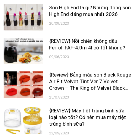
Son High End là gì? Những dòng son
High End đáng mua nhất 2026
20/09/2023
{REVIEW} Nồi chiên không dầu
Ferroli FAF-4.0m 4l có tốt không?
09/06/2023
{Review} Bảng màu son Black Rouge
Air Fit Velvet Tint Ver 7 Velvet
Crown – The King of Velvet Black
Rouge
25/07/2023
{REVIEW} Máy tiệt trùng bình sữa
loại nào tốt? Có nên mua máy tiệt
trùng bình sữa?
22/09/2023