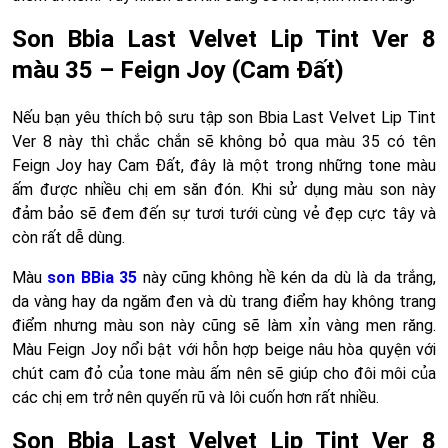
Son Bbia Last Velvet Lip Tint Ver 8
màu 35 – Feign Joy (Cam Đất)
Nếu bạn yêu thích bộ sưu tập son Bbia Last Velvet Lip Tint
Ver 8 này thì chắc chắn sẽ không bỏ qua màu 35 có tên
Feign Joy hay Cam Đất, đây là một trong những tone màu
ấm được nhiều chị em săn đón. Khi sử dụng màu son này
đảm bảo sẽ đem đến sự tươi tưới cùng vẻ đẹp cực tây và
còn rất dễ dùng.
Màu
son BBia 35
này cũng không hề kén da dù là da trắng,
da vàng hay da ngăm đen và dù trang điểm hay không trang
điểm nhưng màu son này cũng sẽ làm xỉn vàng men răng.
Màu Feign Joy nổi bật với hỗn hợp beige nâu hòa quyện với
chút cam đỏ của tone màu ấm nên sẽ giúp cho đôi môi của
các chị em trở nên quyến rũ và lôi cuốn hơn rất nhiều.
Son Bbia Last Velvet Lip Tint Ver 8