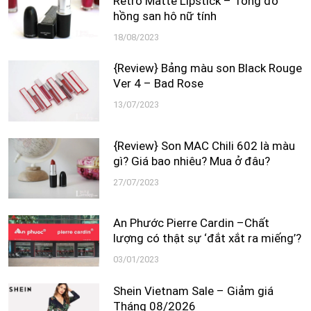
Retro Matte Lipstick – Tông đỏ
hồng san hô nữ tính
18/08/2023
{Review} Bảng màu son Black Rouge
Ver 4 – Bad Rose
13/07/2023
{Review} Son MAC Chili 602 là màu
gì? Giá bao nhiêu? Mua ở đâu?
27/07/2023
An Phước Pierre Cardin –Chất
lượng có thật sự ‘đắt xắt ra miếng’?
03/01/2023
Shein Vietnam Sale – Giảm giá
Tháng 08/2026