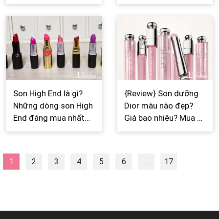
2026
nào đẹp? Giá bao
nhiêu? Mua ở đâu?
Son High End là gì?
{Review} Son dưỡng
Những dòng son High
Dior màu nào đẹp?
End đáng mua nhất
Giá bao nhiêu? Mua ở
2026
đâu?
1
2
3
4
5
6
...
17
Next