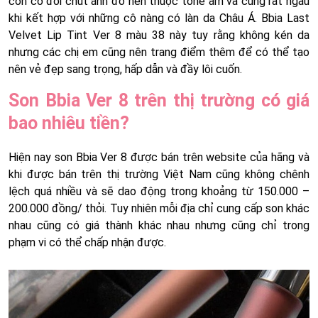
còn có đôi chút ánh đỏ nên thuộc tone ấm và cũng rất ngầu
khi kết hợp với những cô nàng có làn da Châu Á. Bbia Last
Velvet Lip Tint Ver 8 màu 38 này tuy rằng không kén da
nhưng các chị em cũng nên trang điểm thêm để có thể tạo
nên vẻ đẹp sang trọng, hấp dẫn và đầy lôi cuốn.
Son Bbia Ver 8 trên thị trường có giá
bao nhiêu tiền?
Hiện nay son Bbia Ver 8 được bán trên website của hãng và
khi được bán trên thị trường Việt Nam cũng không chênh
lệch quá nhiều và sẽ dao động trong khoảng từ 150.000 –
200.000 đồng/ thỏi. Tuy nhiên mỗi địa chỉ cung cấp son khác
nhau cũng có giá thành khác nhau nhưng cũng chỉ trong
phạm vi có thể chấp nhận được.