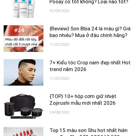
Posay có tốt không? Loại nào tốt?
01/09/2023
{Review} Son Bbia 24 là màu gì? Giá
bao nhiêu? Mua ở đâu chính hãng?
11/07/2023
7+ Kiểu tóc Crop nam đẹp nhất Hot
trend năm 2026
11/07/2023
{TOP} 10+ hộp cơm giữ nhiệt
Zojirushi mẫu mới nhất 2026
24/08/2023
Top 15 màu son Shu hot nhất hiện