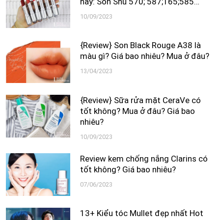
nay: Son Shu 570; 587;165;585…
10/09/2023
{Review} Son Black Rouge A38 là
màu gì? Giá bao nhiêu? Mua ở đâu?
13/04/2023
{Review} Sữa rửa mặt CeraVe có
tốt không? Mua ở đâu? Giá bao
nhiêu?
10/09/2023
Review kem chống nắng Clarins có
tốt không? Giá bao nhiêu?
07/06/2023
13+ Kiểu tóc Mullet đẹp nhất Hot