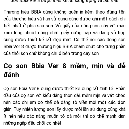
Son Bbia Ver 8 được thiết kế rất sang trọng và bắt mắt
Thương hiệu BBIA cũng không quên in kèm theo đúng tên
của thương hiệu và hạn sử dụng cũng được ghi một cách chi
tiết nhất ở phía sau son. Vỏ giấy của dòng son này với màu
xám lông chuột cùng chất giấy cứng cáp và dáng vỏ hộp
cũng được thiết kế rất đẹp mắt. Có thể nói các dòng son
Bbia Ver 8 được thương hiệu BBIA chăm chút cho từng phần
của thỏi son chứ không chỉ ở bên trong cây son.
Cọ son Bbia Ver 8 mềm, mịn và dễ
đánh
Cọ son Bbia Ver 8 cũng được thiết kế cũng rất tinh tế. Phần
đầu của cọ son với kiểu dáng thon dài, mềm mịn và vát chéo
nên các chị em có thể dễ dàng tô viền môi một các đơn
giản. Tuy nhiên lượng son lấy được mỗi lần sử dụng cũng khá
ít nên nếu các nàng muốn tô cả môi thì có thể mạnh dạn
những ngập đầu chổi cọ nhé!