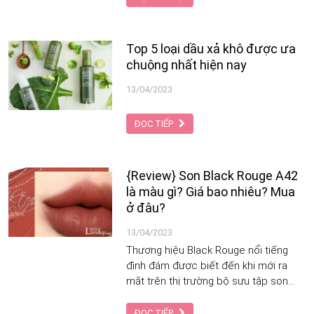
phần, công dụng, giá bán và địa chỉ
cung cấp kem chống nắng DBH chính
hãng với giá cả phù hợp.
Top 5 loại dầu xả khô được ưa
chuộng nhất hiện nay
13/04/2023
ĐỌC TIẾP
{Review} Son Black Rouge A42
là màu gì? Giá bao nhiêu? Mua
ở đâu?
13/04/2023
Thương hiệu Black Rouge nổi tiếng
đình đám được biết đến khi mới ra
mắt trên thị trường bộ sưu tập son
kem lì
ĐỌC TIẾP