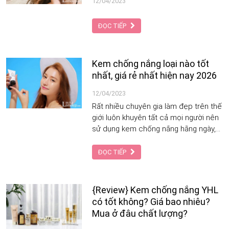
12/04/2023
ĐỌC TIẾP
Kem chống nắng loại nào tốt
nhất, giá rẻ nhất hiện nay 2026
12/04/2023
Rất nhiều chuyên gia làm đẹp trên thế
giới luôn khuyên tất cả mọi người nên
sử dụng kem chống nắng hằng ngày,
tuy nhiên liệu bạn có thật sự hiểu về
nó và tác dụng của nó ra sao? Bài viết
ĐỌC TIẾP
dưới đây sẽ cung cấp tất cả những
thông tin cần biết về kem chống nắng
và đánh những loại kem tốt nhất hiện
{Review} Kem chống nắng YHL
nay cùng cách chọn lựa chúng sao
có tốt không? Giá bao nhiêu?
cho phù hợp.
Mua ở đâu chất lượng?