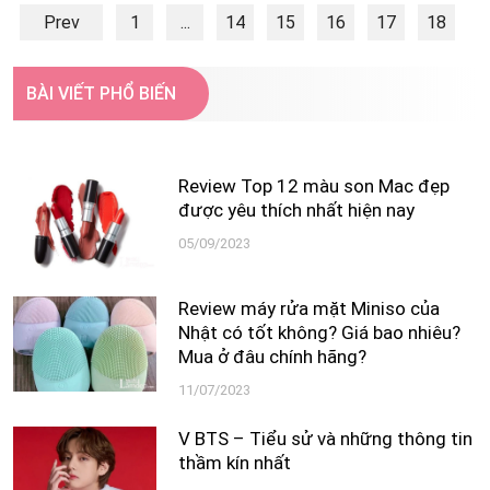
Prev
1
...
14
15
16
17
18
19
20
Next
BÀI VIẾT PHỔ BIẾN
Review Top 12 màu son Mac đẹp
được yêu thích nhất hiện nay
05/09/2023
Review máy rửa mặt Miniso của
Nhật có tốt không? Giá bao nhiêu?
Mua ở đâu chính hãng?
11/07/2023
V BTS – Tiểu sử và những thông tin
thầm kín nhất