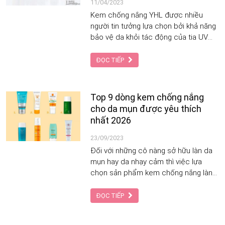
11/04/2023
Kem chống nắng YHL được nhiều
người tin tưởng lựa chọn bởi khả năng
bảo vệ da khỏi tác động của tia UV
tốt. Ngoài ra, kem chống nắng YHL
còn được bổ sung rất nhiều dưỡng
ĐỌC TIẾP
chất giúp nuôi dưỡng làn da mịn
màng, khỏe mạnh. Cùng Tạp Chí Làm
Đẹp tìm hiểu chi tiết về loại kem
Top 9 dòng kem chống nắng
chống nắng này nhé!
cho da mụn được yêu thích
nhất 2026
23/09/2023
Đối với những cô nàng sở hữu làn da
mụn hay da nhạy cảm thì việc lựa
chọn sản phẩm kem chống nắng lành
tính và phù hợp với làn da luôn là một
vấn đề khó nghĩ. Nếu như lựa chọn sai
ĐỌC TIẾP
sản phẩm, tình trạng da mặt có thể
trở nên nghiêm trọng hơn rất nhiều.