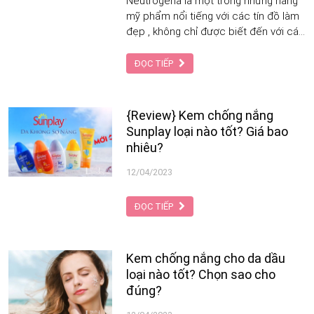
Neutrogena là một trong những hãng
mỹ phẩm nổi tiếng với các tín đồ làm
đẹp , không chỉ được biết đến với các
sản phẩm dưỡng da chất lượng,
Neutrogena còn được biết đến với
ĐỌC TIẾP
các dòng kem chống nắng được yêu
thích.
{Review} Kem chống nắng
Sunplay loại nào tốt? Giá bao
nhiêu?
12/04/2023
ĐỌC TIẾP
Kem chống nắng cho da dầu
loại nào tốt? Chọn sao cho
đúng?