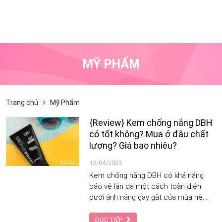
MỸ PHẨM
Trang chủ
Mỹ Phẩm
{Review} Kem chống nắng DBH
có tốt không? Mua ở đâu chất
lượng? Giá bao nhiêu?
13/04/2023
Kem chống nắng DBH có khả năng
bảo vệ làn da một cách toàn diện
dưới ánh nắng gay gắt của mùa hè.
Bài viết sau của Tạp Chí Làm Đẹp sẽ
giúp bạn biết được nguồn gốc, thành
ĐỌC TIẾP