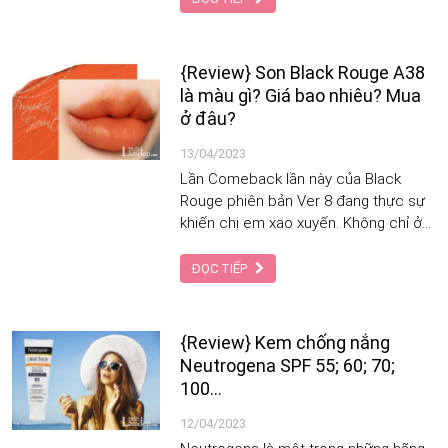
{Review} Son Black Rouge A38
là màu gì? Giá bao nhiêu? Mua
ở đâu?
13/04/2023
Lần Comeback lần này của Black
Rouge phiên bản Ver 8 đang thực sự
khiến chị em xao xuyến. Không chỉ ở
thiết kế mà cả những tone son mới
đang làm mưa làm gió thị trường khiến
ĐỌC TIẾP
các cô nàng nhất định muốn sở hữu.
{Review} Kem chống nắng
Neutrogena SPF 55; 60; 70;
100…
12/04/2023