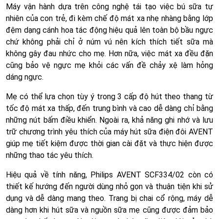
Máy vận hành dựa trên công nghệ tái tạo việc bú sữa tự
nhiên của con trẻ, đi kèm chế độ mát xa nhẹ nhàng bằng lớp
đệm dạng cánh hoa tác động hiệu quả lên toàn bộ bầu ngực
chứ không phải chỉ ở núm vú nên kích thích tiết sữa mà
không gây đau nhức cho mẹ. Hơn nữa, việc mát xa đều đặn
cũng bảo vệ ngực mẹ khỏi các vấn đề chảy xệ làm hỏng
dáng ngực.
Mẹ có thể lựa chọn tùy ý trong 3 cấp độ hút theo thang từ
tốc độ mát xa thấp, đến trung bình và cao dễ dàng chỉ bằng
những nút bấm điều khiển. Ngoài ra, khả năng ghi nhớ và lưu
trữ chương trình yêu thích của máy hút sữa điện đôi AVENT
giúp mẹ tiết kiệm được thời gian cài đặt và thực hiện được
những thao tác yêu thích.
Hiệu quả về tính năng, Philips AVENT SCF334/02 còn có
thiết kế hướng đến người dùng nhỏ gọn và thuận tiện khi sử
dụng và dễ dàng mang theo. Trang bị chai cổ rộng, máy dễ
dàng hơn khi hút sữa và nguồn sữa mẹ cũng được đảm bảo