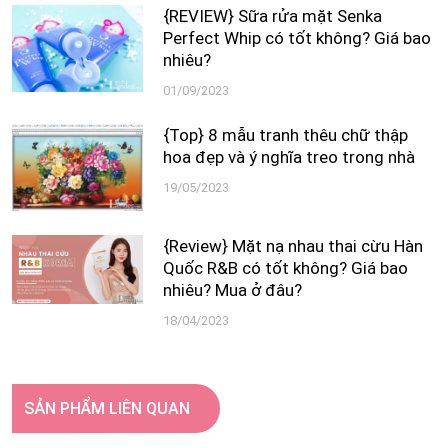
{REVIEW} Sữa rửa mặt Senka
Perfect Whip có tốt không? Giá bao
nhiêu?
01/09/2023
{Top} 8 mẫu tranh thêu chữ thập
hoa đẹp và ý nghĩa treo trong nhà
19/05/2023
{Review} Mặt nạ nhau thai cừu Hàn
Quốc R&B có tốt không? Giá bao
nhiêu? Mua ở đâu?
18/04/2023
SẢN PHẨM LIÊN QUAN