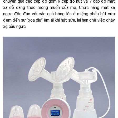
chuyển qua các cấp độ gồm 9 cấp độ hút và 7 cấp độ mát
xa dễ dàng theo mong muốn của mẹ. Chức năng mát xa
ngực độc đáo với các quả bóng lớn ở miệng phễu hút vừa
đem đến sự “xoa dịu” êm ái khi hút sữa, lại hạn chế việc chảy
xệ bầu ngực.