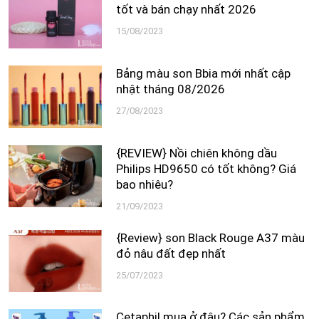
tốt và bán chạy nhất 2026
15/08/2023
Bảng màu son Bbia mới nhất cập
nhật tháng 08/2026
27/08/2023
{REVIEW} Nồi chiên không dầu
Philips HD9650 có tốt không? Giá
bao nhiêu?
21/09/2023
{Review} son Black Rouge A37 màu
đỏ nâu đất đẹp nhất
25/07/2023
Cetaphil mua ở đâu? Các sản phẩm