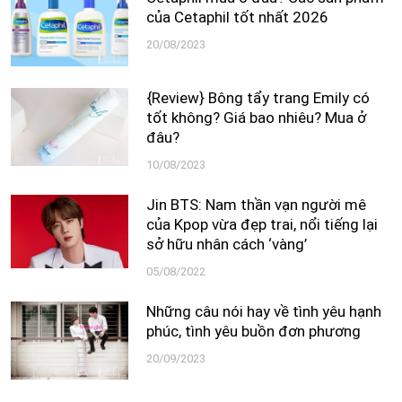
của Cetaphil tốt nhất 2026
20/08/2023
{Review} Bông tẩy trang Emily có
tốt không? Giá bao nhiêu? Mua ở
đâu?
10/08/2023
Jin BTS: Nam thần vạn người mê
của Kpop vừa đẹp trai, nổi tiếng lại
sở hữu nhân cách ‘vàng’
05/08/2022
Những câu nói hay về tình yêu hạnh
phúc, tình yêu buồn đơn phương
20/09/2023