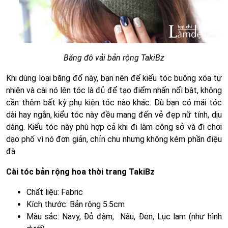
Băng đô vải bản rộng TakiBz
Khi dùng loại băng đổ này, bạn nên để kiểu tóc buông xõa tự
nhiên và cài nó lên tóc là đủ để tạo điểm nhấn nổi bật, không
cần thêm bất kỳ phụ kiện tóc nào khác. Dù bạn có mái tóc
dài hay ngắn, kiểu tóc này đều mang đến vẻ đẹp nữ tính, dịu
dàng. Kiểu tóc này phù hợp cả khi đi làm công sở và đi chơi
dạo phố vì nó đơn giản, chỉn chu nhưng không kém phần điệu
đà.
Cài tóc bản rộng hoa thời trang TakiBz
Chất liệu: Fabric
Kích thước: Bản rộng 5.5cm
Màu sắc: Navy, Đỏ đậm, Nâu, Đen, Lục lam (như hình