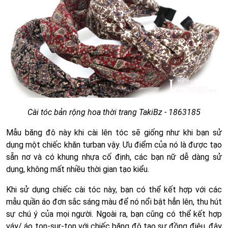
Cài tóc bản rộng hoa thời trang TakiBz - 1863185
Mẫu băng đô này khi cài lên tóc sẽ giống như khi bạn sử
dụng một chiếc khăn turban vậy. Ưu điểm của nó là được tạo
sẵn nơ và có khung nhựa cố định, các bạn nữ dễ dàng sử
dụng, không mất nhiều thời gian tạo kiểu.
Khi sử dụng chiếc cài tóc này, bạn có thể kết hợp với các
mẫu quần áo đơn sắc sáng màu để nó nổi bật hẳn lên, thu hút
sự chú ý của mọi người. Ngoài ra, bạn cũng có thể kết hợp
váy/ áo ton-sur-ton với chiếc băng đô tạo sự đồng điệu, đây