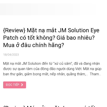
{Review} Mặt nạ mắt JM Solution Eye
Patch có tốt không? Giá bao nhiêu?
Mua ở đâu chính hãng?
18/04/2023
Mặt nạ mắt JM Solution đến từ “xứ củ sâm”, đã và đang nhận
được sự quan tâm của đông đảo người dùng Việt. Mặt nạ giúp
bạn thư giãn, giảm bọng mắt, nếp nhăn, quầng thâm,… Tham
khảo bài viết sau để có được thông tin chi tiết.
ĐỌC TIẾP