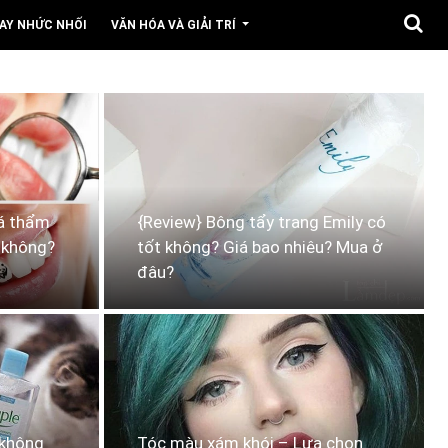
AY NHỨC NHỐI
VĂN HÓA VÀ GIẢI TRÍ
đá thẩm
{Review} Bông tẩy trang Emily có
 không?
tốt không? Giá bao nhiêu? Mua ở
đâu?
 không
Tóc màu xám khói – Lựa chọn