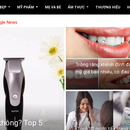
 ĐẸP
MỸ PHẨM
MẸ VÀ BÉ
ẨM THỰC
THƯƠNG HIỆU
H
ogle News
Trồng răng khểnh đính 
mỹ giá bao nhiêu, có đau
 không? Top 5
{Top} 10 nước tẩy trang