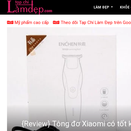
LÀM ĐẸP
KHỎE
Mỹ phẩm cao cấp
Theo dõi Tạp Chí Làm Đẹp trên Go
{Review} Tông đơ Xiaomi có tốt