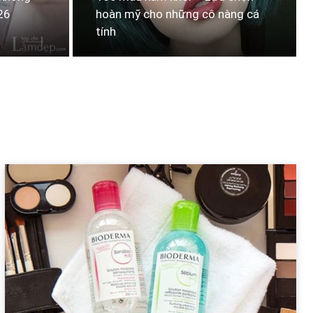
26
hoàn mỹ cho những cô nàng cá
tính