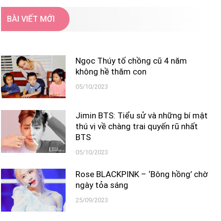
BÀI VIẾT MỚI
Ngọc Thúy tố chồng cũ 4 năm
không hề thăm con
05/10/2023
Jimin BTS: Tiểu sử và những bí mật
thú vị về chàng trai quyến rũ nhất
BTS
05/10/2023
Rose BLACKPINK – ‘Bông hồng’ chờ
ngày tỏa sáng
25/09/2023