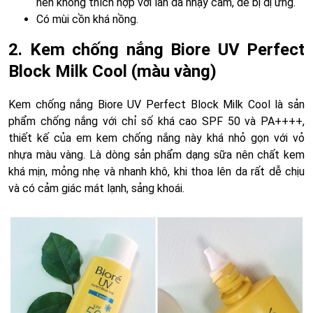
nên không thích hợp với làn da nhạy cảm, dễ bị dị ứng.
Có mùi cồn khá nồng.
2. Kem chống nắng Biore UV Perfect
Block Milk Cool (màu vàng)
Kem chống nắng Biore UV Perfect Block Milk Cool là sản
phẩm chống nắng với chỉ số khá cao SPF 50 và PA++++,
thiết kế của em kem chống nắng này khá nhỏ gọn với vỏ
nhựa màu vàng. Là dòng sản phẩm dạng sữa nên chất kem
khá mịn, mỏng nhẹ và nhanh khô, khi thoa lên da rất dễ chịu
và có cảm giác mát lạnh, sảng khoái.