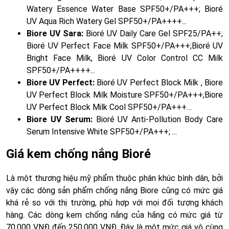
Watery Essence Water Base SPF50+/PA+++; Bioré
UV Aqua Rich Watery Gel SPF50+/PA++++...
Biore UV Sara:
Bioré UV Daily Care Gel SPF25/PA++;
Bioré UV Perfect Face Milk SPF50+/PA+++;Bioré UV
Bright Face Milk, Bioré UV Color Control CC Milk
SPF50+/PA++++...
Biore UV Perfect:
Bioré UV Perfect Block Milk , Biore
UV Perfect Block Milk Moisture SPF50+/PA+++;Biore
UV Perfect Block Milk Cool SPF50+/PA+++…
Biore UV Serum:
Bioré UV Anti-Pollution Body Care
Serum Intensive White SPF50+/PA+++; ...
Giá kem chống nắng Bioré
Là một thương hiệu mỹ phẩm thuộc phân khúc bình dân, bởi
vậy các dòng sản phẩm chống nắng Biore cũng có mức giá
khá rẻ so với thị trường, phù hợp với mọi đối tượng khách
hàng. Các dòng kem chống nắng của hãng có mức giá từ
70.000 VNĐ đến 250.000 VNĐ. Đây là một mức giá vô cùng