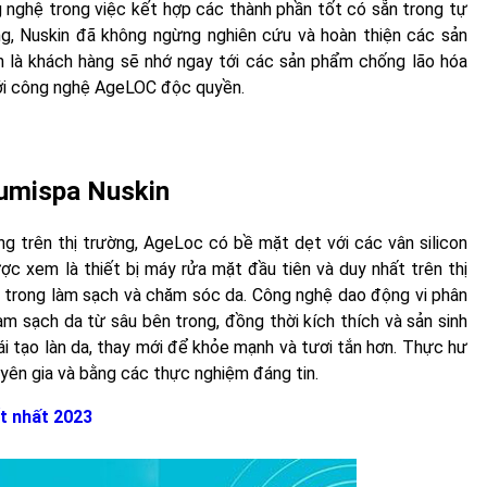
nghệ trong việc kết hợp các thành phần tốt có sẵn trong tự
ùng, Nuskin đã không ngừng nghiên cứu và hoàn thiện các sản
n là khách hàng sẽ nhớ ngay tới các sản phẩm chống lão hóa
ới công nghệ AgeLOC độc quyền.
umispa Nuskin
g trên thị trường, AgeLoc có bề mặt dẹt với các vân silicon
ợc xem là thiết bị máy rửa mặt đầu tiên và duy nhất trên thị
n trong làm sạch và chăm sóc da. Công nghệ dao động vi phân
àm sạch da từ sâu bên trong, đồng thời kích thích và sản sinh
ái tạo làn da, thay mới để khỏe mạnh và tươi tắn hơn. Thực hư
yên gia và bằng các thực nghiệm đáng tin.
t nhất 2023