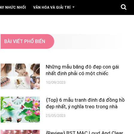
AY NHỨC NHỐI
VĂN HÓA VÀ GIẢI TRÍ
BÀI VIẾT PHỔ BIẾN
Những mẫu băng đô đẹp con gái
nhất định phải có một chiếc
10/09/2023
{Top} 6 mẫu tranh đính đá đồng hồ
đẹp nhất, ý nghĩa treo trong nhà
25/05/2023
{Review} BST MAC Loud And Clear