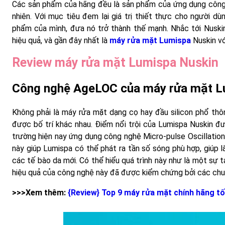
Các sản phẩm của hãng đều là sản phẩm của ứng dụng công 
nhiên. Với mục tiêu đem lại giá trị thiết thực cho người d
phẩm của mình, đưa nó trở thành thế mạnh. Nhắc tới Nuski
hiệu quả, và gần đây nhất là
máy rửa mặt Lumispa
Nuskin v
Review máy rửa mặt Lumispa Nuskin
Công nghệ AgeLOC của máy rửa mặt L
Không phải là máy rửa mặt dạng cọ hay đầu silicon phổ thôn
được bố trí khác nhau. Điểm nổi trội của Lumispa Nuskin đư
trường hiện nay ứng dụng công nghệ Micro-pulse Oscillatio
này giúp Lumispa có thể phát ra tần số sóng phù hợp, giúp l
các tế bào da mới. Có thể hiểu quá trình này như là một sự t
hiệu quả của công nghệ này đã được kiểm chứng bởi các chu
>>>Xem thêm:
{Review} Top 9 máy rửa mặt chính hãng tố