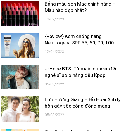
Bảng màu son Mac chính hãng –
Màu nào đẹp nhất?
10/09/2023
{Review} Kem chống nắng
Neutrogena SPF 55; 60; 70; 100…
12/04/2023
J-Hope BTS: Từ main dancer đến
nghệ sĩ solo hàng đầu Kpop
05/08/2022
Lưu Hương Giang – Hồ Hoài Anh ly
hôn gây sốc cộng đồng mạng
05/08/2022