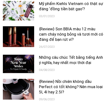
Mỹ phẩm Kiehls Vietnam có thật sự
đáng ‘đồng tiền bát gạo’?
03/01/2023
{Review} Son BBIA màu 12 màu
cam cháy nóng bỏng và tươi mới có
đáng để bạn rút ví?
26/07/2023
Những câu chúc Tết bằng tiếng Anh
ý nghĩa, hay nhất mọi thời đại
04/08/2023
{Review} Nồi chiên không dầu
Perfect có tốt không? Nên mua loại
5l, 4l hay 2.5l?
09/06/2023