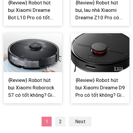
{Review} Robot hút
{Review} Robot hút
bụi Xiaomi Dreame
bụi, lau nhà Xiaomi
Bot L10 Pro có tốt
Dreame Z10 Pro có
không? Giá bao nhiêu?
tốt không? Giá bao
Mua ở đâu chính
nhiêu? Mua ở đâu
hãng?
chính hãng?
{Review} Robot hút
{Review} Robot hút
bụi Xiaomi Roborock
bụi Xiaomi Dreame D9
S7 có tốt không? Giá
Pro có tốt không? Giá
bao nhiêu? Mua ở đâu
bao nhiêu? Mua ở đâu
chính hãng?
giá rẻ?
1
2
Next