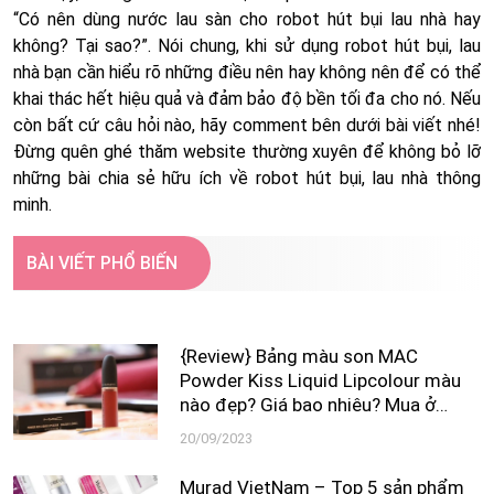
“Có nên dùng nước lau sàn cho robot hút bụi lau nhà hay
không? Tại sao?”. Nói chung, khi sử dụng robot hút bụi, lau
nhà bạn cần hiểu rõ những điều nên hay không nên để có thể
khai thác hết hiệu quả và đảm bảo độ bền tối đa cho nó. Nếu
còn bất cứ câu hỏi nào, hãy comment bên dưới bài viết nhé!
Đừng quên ghé thăm website thường xuyên để không bỏ lỡ
những bài chia sẻ hữu ích về robot hút bụi, lau nhà thông
minh.
BÀI VIẾT PHỔ BIẾN
{Review} Bảng màu son MAC
Powder Kiss Liquid Lipcolour màu
nào đẹp? Giá bao nhiêu? Mua ở
đâu?
20/09/2023
Murad VietNam – Top 5 sản phẩm