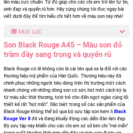
lên màu cực chuẩn. Từ đó giúp cho các chị em trở lên tự tin,
xinh đẹp và quyến rũ hơn. Hãy cùng chúng tôi đọc ngay bài
viết dưới đây để tìm hiểu chi tiết hơn về màu son này nhé!
MỤC LỤC
Son Black Rouge A45 – Màu son đỏ
trầm đầy sang trọng và quyến rũ
Black Rouge có lẽ không còn là cái tên quá xa lạ đối với các
thương hiệu mỹ phẩm của Hàn Quốc. Thương hiệu này đã
chinh phục những người tiêu dùng trên thị trường một cách
nhanh chóng với những dòng son có sức hút một cách kỳ lạ
từ màu sắc thời thượng, tươi trẻ cho đến ngọt ngào cùng lối
thiết kế rất “hút mắt”. Đặc biệt trong số các sản phẩm của
Black Rouge không thể bỏ qua bộ sưu tập son kem lì
Black
Rouge Ver 8
đã và đang khuấy động các diễn đàn làm đẹp.
Bộ sưu tập này khiến cho các chị em xứ sở kim chi “mê mẩn”
trong suốt khoảng thời gian gần đây và màu son được ưa