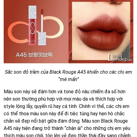
Sắc son đỏ trầm của Black Rouge A45 khiến cho các chị em
“mê mẩn”
Màu son này sẽ đậm hơn và tone đỏ nâu chiếm đa số hơn
nên son thường phù hợp với mọi màu da và thích hợp với
style lộng lẫy, quyến rũ hay cá tính. Chính vì thế, các chị em
có thể thoa màu son này để đi tiệc tùng hay hẹn hò chắc
chắn sẽ đẹp nổi bật giữa đám đông. Màu son Black Rouge
A45 này hiện đang trở thành “chân ái” cho những chị em yêu
thích màu son chili, tôn lên vẻ đẹp thần thái đầy sang chảnh,