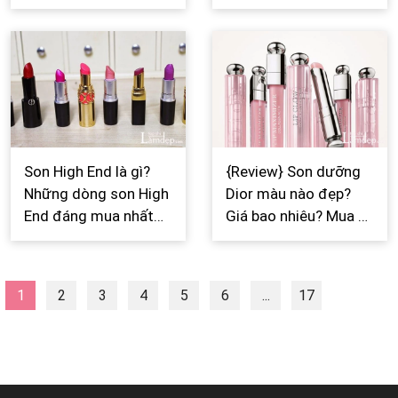
2026
nào đẹp? Giá bao
nhiêu? Mua ở đâu?
Son High End là gì?
{Review} Son dưỡng
Những dòng son High
Dior màu nào đẹp?
End đáng mua nhất
Giá bao nhiêu? Mua ở
2026
đâu?
1
2
3
4
5
6
...
17
Next