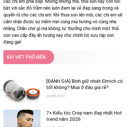
các chị em phái đẹp. Không những thế, thỏi son này còn nổi
bật với sắc đỏ trầm nên luôn đem lại vẻ đẹp sang trọng và
quyến rũ cho các chị em. Khi thoa son lên môi, các chị em sẽ
cảm nhận được sự mềm mịn cùng mùi hương vô cùng nhẹ
nhàng. Chần chừ gì mà không tự thưởng cho mình một thỏi
son cao cấp đầy ấn tượng này cho chính bộ sưu tập son
đáng giá!
BÀI VIẾT PHỔ BIẾN
[ĐÁNH GIÁ] Bình giữ nhiệt Elmich có
tốt không? Mua ở đâu giá rẻ?
20/08/2023
7+ Kiểu tóc Crop nam đẹp nhất Hot
trend năm 2026