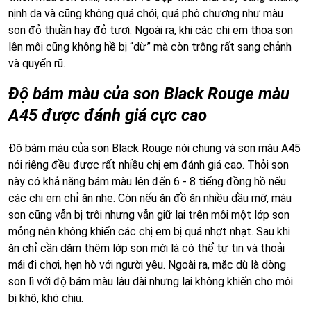
nịnh da và cũng không quá chói, quá phô chương như màu
son đỏ thuần hay đỏ tươi. Ngoài ra, khi các chị em thoa son
lên môi cũng không hề bị “dừ” mà còn trông rất sang chảnh
và quyến rũ.
Độ bám màu của son Black Rouge màu
A45 được đánh giá cực cao
Độ bám màu của son Black Rouge nói chung và son màu A45
nói riêng đều được rất nhiều chị em đánh giá cao. Thỏi son
này có khả năng bám màu lên đến 6 - 8 tiếng đồng hồ nếu
các chị em chỉ ăn nhẹ. Còn nếu ăn đồ ăn nhiều dầu mỡ, màu
son cũng vẫn bị trôi nhưng vẫn giữ lại trên môi một lớp son
mỏng nên không khiến các chị em bị quá nhợt nhạt. Sau khi
ăn chỉ cần dặm thêm lớp son mới là có thể tự tin và thoải
mái đi chơi, hẹn hò với người yêu. Ngoài ra, mặc dù là dòng
son lì với độ bám màu lâu dài nhưng lại không khiến cho môi
bị khô, khó chịu.