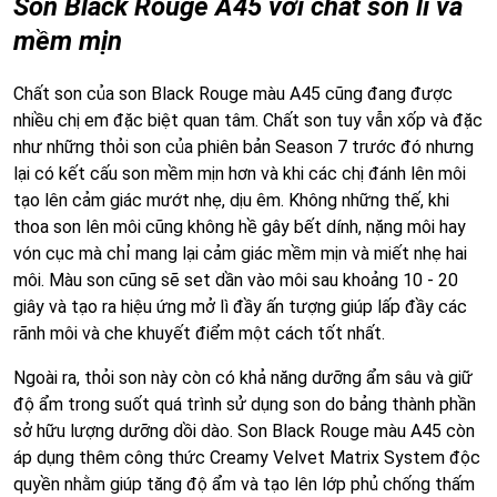
Son Black Rouge A45 với chất son lì và
mềm mịn
Chất son của son Black Rouge màu A45 cũng đang được
nhiều chị em đặc biệt quan tâm. Chất son tuy vẫn xốp và đặc
như những thỏi son của phiên bản Season 7 trước đó nhưng
lại có kết cấu son mềm mịn hơn và khi các chị đánh lên môi
tạo lên cảm giác mướt nhẹ, dịu êm. Không những thế, khi
thoa son lên môi cũng không hề gây bết dính, nặng môi hay
vón cục mà chỉ mang lại cảm giác mềm mịn và miết nhẹ hai
môi. Màu son cũng sẽ set dần vào môi sau khoảng 10 - 20
giây và tạo ra hiệu ứng mở lì đầy ấn tượng giúp lấp đầy các
rãnh môi và che khuyết điểm một cách tốt nhất.
Ngoài ra, thỏi son này còn có khả năng dưỡng ẩm sâu và giữ
độ ẩm trong suốt quá trình sử dụng son do bảng thành phần
sở hữu lượng dưỡng dồi dào. Son Black Rouge màu A45 còn
áp dụng thêm công thức Creamy Velvet Matrix System độc
quyền nhằm giúp tăng độ ẩm và tạo lên lớp phủ chống thấm