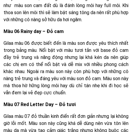
như màu son cam đất dù là đánh lòng môi hay full môi. Khi
thoa son lên môi thì sẽ làm bật sáng tông da nên rất phù hợp
với những cô nàng sở hữu da hơi ngăm.
Màu 06 Rainy day – Đỏ cam
Gilaa màu 06 được biết đến là màu son được yêu thích nhất
trong bảng màu. Nổi bật với màu tươi tắn với base đỏ cam
đầy trẻ trung và năng động nhưng lại khá kén da nên giúp
các chị em có thể nổi bật và dễ mix với nhiều phong cách
khác nhau. Ngoài ra màu son này còn phù hợp với những cô
nàng trẻ trung và đáng yêu với màu son đỏ cam. Màu son này
mà thoa hờ hững lòng môi hay dù chỉ tán nhẹ khi đi học sẽ
vẫn đem lại vẻ đẹp cực chuẩn.
Màu 07 Red Letter Day – Đỏ tươi
Gilaa màu 07 đỏ thuần kinh điển rất đơn giản nhưng lại không
giờ lỗi mốt. Màu son này cũng khá dễ dùng nên vừa tôn lên
màu da mà vừa tạo cảm giác trắng nhưng không buộc các