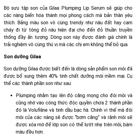
Bộ sưu tập son của Gilaa Plumping Lip Serum sẽ giúp cho
các nàng biến hóa thành mọi phong cách mà bản thân yêu
thích. Bảng màu son vô cùng trendy như nâu đất hay cam
cháy đi từ tông đỏ nâu hiện đại cho đến đỏ thuần truyền
thống đầy ấn tượng. Dòng son này được đánh giá chính là
trải nghiệm vô cùng thú vị mà các chị em không thể bỏ qua.
Son dưỡng Gilaa
Son dưỡng Gilaa được biết đến là dòng sản phẩm son môi đã
được bổ sung thêm 40% tinh chất dưỡng môi mềm mại. Cụ
thể các thành phần son như sau:
Plumping nhằm tạo lên độ căng mọng cho đôi môi và
cũng nhờ vào công thức độc quyền chứa 2 thành phần
đó là Volufiline và tinh dầu bạc hà. Chính vì thế mà đôi
môi của các nàng sẽ được “bơm căng” và rãnh môi sẽ
được xóa mờ để lớp son có thể lướt nhẹ trên môi, bám
màu đều hơn.