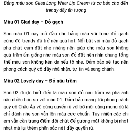
Bảng màu son Gilaa Long Wear Lip Cream từ cơ bản cho đến
trendy đầy ấn tượng
Màu 01 Glad day – Đỏ gạch
Son màu 01 này mở đầu cho bảng màu với tone đỏ gạch
cùng độ trendy đã trở nên quá hot. Nổi bật với màu đỏ gạch
pha chút cam đất nhẹ nhàng nên giúp cho màu son không
quá trầm ấm giống như màu son đỏ đất nên nhìn chung tổng
thể màu son không kén da nếu tô nhẹ. Đảm bảo sẽ tạo nên
phong cách quý cô đầy nhã nhặn, tự tin và sang chảnh.
Màu 02 Lovely day – Đỏ nâu trầm
Son 02 được biết đến là màu son đỏ nâu trầm và pha ánh
nâu nhiều hơn so với màu 01. Đảm bảo mang tới phong cách
quý cô Châu Âu vô cùng quyến rũ với bờ môi căng mọng dù là
chỉ đánh nhẹ son vẫn lên màu cực chuẩn. Tuy nhiên các chị
em vẫn cần trang điểm đôi chút để gương mặt không bị nhợt
nhạt mà lại thêm phần sắc nét đầy quyến rũ.