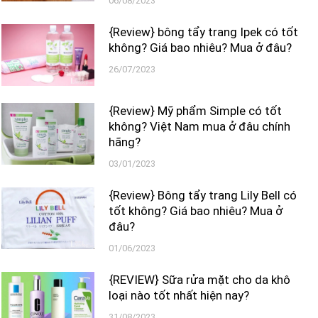
06/08/2023
{Review} bông tẩy trang Ipek có tốt
không? Giá bao nhiêu? Mua ở đâu?
26/07/2023
{Review} Mỹ phẩm Simple có tốt
không? Việt Nam mua ở đâu chính
hãng?
03/01/2023
{Review} Bông tẩy trang Lily Bell có
tốt không? Giá bao nhiêu? Mua ở
đâu?
01/06/2023
{REVIEW} Sữa rửa mặt cho da khô
loại nào tốt nhất hiện nay?
31/08/2023