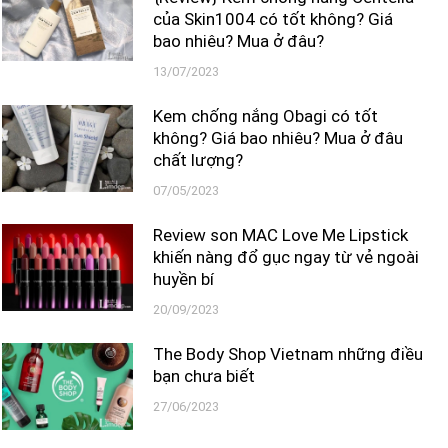
của Skin1004 có tốt không? Giá
bao nhiêu? Mua ở đâu?
13/07/2023
Kem chống nắng Obagi có tốt
không? Giá bao nhiêu? Mua ở đâu
chất lượng?
07/05/2023
Review son MAC Love Me Lipstick
khiến nàng đổ gục ngay từ vẻ ngoài
huyền bí
20/09/2023
The Body Shop Vietnam những điều
bạn chưa biết
27/06/2023