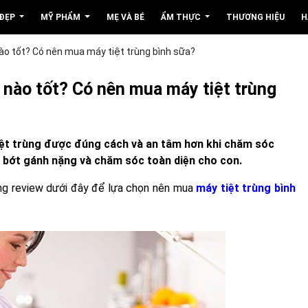
 ĐẸP
MỸ PHẨM
MẸ VÀ BÉ
ẨM THỰC
THƯƠNG HIỆU
H
nào tốt? Có nên mua máy tiệt trùng bình sữa?
i nào tốt? Có nên mua máy tiệt trùng
 tiệt trùng được đúng cách và an tâm hơn khi chăm sóc
m bớt gánh nặng và chăm sóc toàn diện cho con.
ng review dưới đây để lựa chọn nên mua
máy tiệt trùng bình