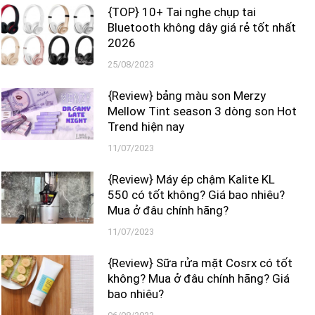
{TOP} 10+ Tai nghe chụp tai
Bluetooth không dây giá rẻ tốt nhất
2026
25/08/2023
{Review} bảng màu son Merzy
Mellow Tint season 3 dòng son Hot
Trend hiện nay
11/07/2023
{Review} Máy ép chậm Kalite KL
550 có tốt không? Giá bao nhiêu?
Mua ở đâu chính hãng?
11/07/2023
{Review} Sữa rửa mặt Cosrx có tốt
không? Mua ở đâu chính hãng? Giá
bao nhiêu?