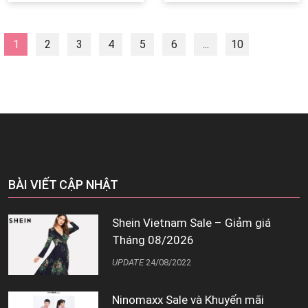
Vietnam?
phái đẹp
1
2
3
4
5
6
...
10
Next
BÀI VIẾT CẬP NHẬT
Shein Vietnam Sale – Giảm giá
Tháng 08/2026
UPDATE
24/08/2022
Ninomaxx Sale và Khuyến mãi