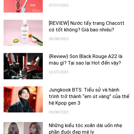
07/07/2023
[REVIEW] Nước tẩy trang Chacott
có tốt không? Giá bao nhiêu?
06/08/2023
{Review} Son Black Rouge A22 là
màu gì? Tại sao lại Hot đến vậy?
22/07/2023
Jungkook BTS: Tiểu sử và hành
trình trở thành “em út vàng” của thế
hệ Kpop gen 3
05/08/2022
Những kiểu tóc xoăn dài uốn nhẹ
phần đuôi đẹp mê ly