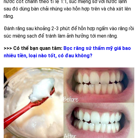
nước cốt chanh theo tỉ lệ 1:1, súc miệng sơ với nước lạnh
sau đó dùng bàn chải nhúng vào hỗn hợp trên và chà xát lên
răng.
Đánh răng sau khoảng 2-3 phút để hỗn hợp ngấm vào răng rồi
súc miệng sạch để tránh làm ảnh hưởng tới men răng.
>>> Có thể bạn quan tâm:
Bọc răng sứ thẩm mỹ giá bao
nhiêu tiền, loại nào tốt, có đau không?