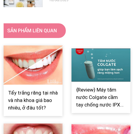
SẢN PHẨM LIÊN QUAN
{Review} Máy tăm
Tẩy trắng răng tại nhà
nước Colgate cầm
và nha khoa giá bao
tay chống nước IPX7
nhiêu, ở đâu tốt?
có tốt không?