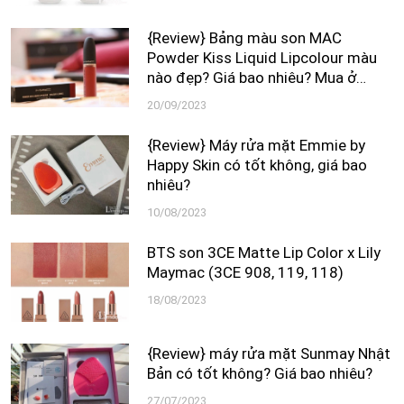
{Review} Bảng màu son MAC
Powder Kiss Liquid Lipcolour màu
nào đẹp? Giá bao nhiêu? Mua ở
đâu?
20/09/2023
{Review} Máy rửa mặt Emmie by
Happy Skin có tốt không, giá bao
nhiêu?
10/08/2023
BTS son 3CE Matte Lip Color x Lily
Maymac (3CE 908, 119, 118)
18/08/2023
{Review} máy rửa mặt Sunmay Nhật
Bản có tốt không? Giá bao nhiêu?
27/07/2023