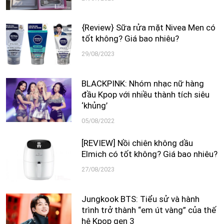
{Review} Sữa rửa mặt Nivea Men có
tốt không? Giá bao nhiêu?
29/08/2023
BLACKPINK: Nhóm nhạc nữ hàng
đầu Kpop với nhiều thành tích siêu
‘khủng’
05/08/2022
[REVIEW] Nồi chiên không dầu
Elmich có tốt không? Giá bao nhiêu?
27/08/2023
Jungkook BTS: Tiểu sử và hành
trình trở thành “em út vàng” của thế
hệ Kpop gen 3