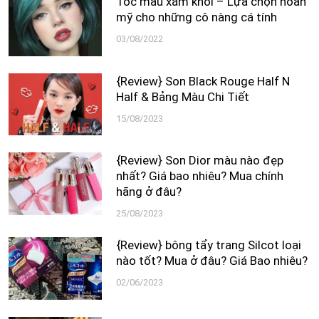
Tóc màu xám khói – Lựa chọn hoàn
mỹ cho những cô nàng cá tính
03/08/2022
{Review} Son Black Rouge Half N
Half & Bảng Màu Chi Tiết
15/08/2023
{Review} Son Dior màu nào đẹp
nhất? Giá bao nhiêu? Mua chính
hãng ở đâu?
25/08/2023
{Review} bông tẩy trang Silcot loại
nào tốt? Mua ở đâu? Giá Bao nhiêu?
02/06/2023