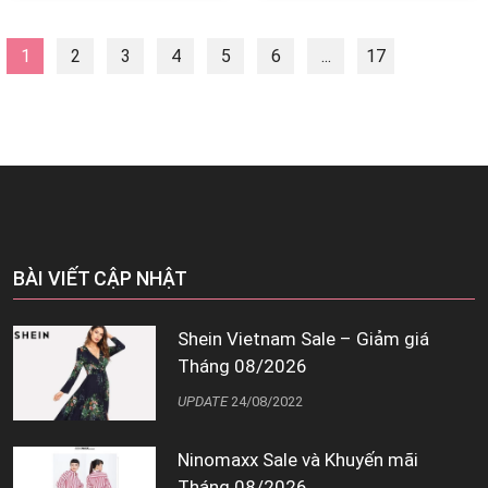
1
2
3
4
5
6
...
17
Next
BÀI VIẾT CẬP NHẬT
Shein Vietnam Sale – Giảm giá
Tháng 08/2026
UPDATE
24/08/2022
Ninomaxx Sale và Khuyến mãi
Tháng 08/2026