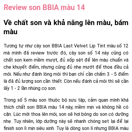
Review son BBIA màu 14
Về chất son và khả năng lên màu, bám
màu
Tương tự như cây son BBIA Last Velvet Lip Tint màu số 12
mà mình đã review trước đó, cây son số 14 này cũng có
chất son kem mềm mượt, đủ xốp sệt để lên màu chuẩn và
che khuyết điểm, nhưng cũng đủ nhẹ mướt để thoa đều cả
môi. Nếu như đánh lòng môi thì bạn chỉ cần chấm 3 - 5 điểm
là đã đủ lượng son cần thiết. Còn nếu đánh cả môi thì sẽ cần
lấy 1 - 2 lần nhúng cọ son.
Trong số 5 màu son thuộc bộ sưu tập, cảm quan mình khá
thích chất son BBIA màu 14 này, mềm mịn và không hề có
cặn. Lúc mới thoa lên môi, son sẽ hơi bóng do son có dưỡng
nhẹ. Tuy nhiên, lớp dưỡng này sẽ nhanh chóng set lại để lại
finish son lì mịn siêu xinh. Tuy là dòng son lì nhưng BBIA màu