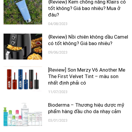
{Review} Kem chống nắng Klairs có
tốt không? Giá bao nhiêu? Mua ở
đâu?
04/08/2023
{Review} Nồi chiên không dầu Camel
có tốt không? Giá bao nhiêu?
09/06/2023
[Review] Son Merzy V6 Another Me
The First Velvet Tint – màu son
nhất định phải có
11/07/2023
Bioderma – Thương hiệu dược mỹ
phẩm hàng đầu cho da nhạy cảm
03/01/2023