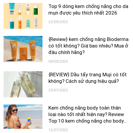
Top 9 dòng kem chống nắng cho da
mụn được yêu thích nhất 2026
23/09/2023
{Review} kem chống nắng Bioderma
có tốt không? Giá bao nhiêu? Mua ở
đâu chính hãng?
04/05/2023
{REVIEW} Dầu tẩy trang Muji có tốt
không? Cách sử dụng hiệu quả?
25/07/2023
Kem chống nắng body toàn thân
loại nào tốt nhất hiện nay? Review
Top 10 kem chống nắng cho body
tốt nhất 2026
12/07/2023