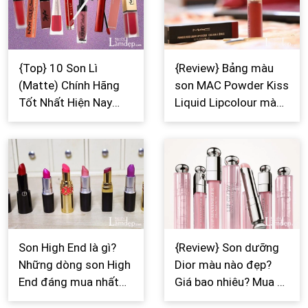
{Top} 10 Son Lì
{Review} Bảng màu
(Matte) Chính Hãng
son MAC Powder Kiss
Tốt Nhất Hiện Nay
Liquid Lipcolour màu
2026
nào đẹp? Giá bao
nhiêu? Mua ở đâu?
Son High End là gì?
{Review} Son dưỡng
Những dòng son High
Dior màu nào đẹp?
End đáng mua nhất
Giá bao nhiêu? Mua ở
2026
đâu?