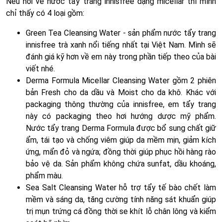
Nếu nói về nước tẩy trang innisfree dạng micellar thì mình
chỉ thấy có 4 loại gồm:
Green Tea Cleansing Water - sản phẩm nước tẩy trang
innisfree trà xanh nổi tiếng nhất tại Việt Nam. Mình sẽ
đánh giá kỹ hơn về em này trong phần tiếp theo của bài
viết nhé.
Derma Formula Micellar Cleansing Water gồm 2 phiên
bản Fresh cho da dầu và Moist cho da khô. Khác với
packaging thông thường của innisfree, em tẩy trang
này có packaging theo hơi hướng dược mỹ phẩm.
Nước tẩy trang Derma Formula được bổ sung chất giữ
ẩm, tái tạo và chống viêm giúp da mềm mịn, giảm kích
ứng, mẩn đỏ và ngứa; đồng thời giúp phục hồi hàng rào
bảo vệ da. Sản phẩm không chứa sunfat, dầu khoáng,
phẩm màu.
Sea Salt Cleansing Water hỗ trợ tẩy tế bào chết làm
mềm và sáng da, tăng cường tính năng sát khuẩn giúp
trị mụn trứng cá đồng thời se khít lỗ chân lông và kiểm