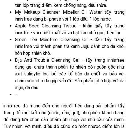
tan lớp trang điểm, kem chống nắng, dầu thừa.
My Makeup Cleanser Micellar Oil Water tẩy trang
innisfree dạng bi-phase với 1 lớp dầu, 1 lớp nước.
Apple Seed Cleansing Tissue - khăn giấy tẩy trang
innisfree với chiết xuất vỏ và hạt táo nhỏ gọn, tiện lợi.
Green Tea Moisture Cleansing Oil - dầu tẩy trang
innisfree với thành phần trà xanh Jeju dành cho da khô,
hỗn hợp thiên khô.
Bija Anti-Trouble Cleansing Gel - tẩy trang innisfree
dạng gel chứa thành phần tự nhiên có nguồn gốc như
axit salicylic loại bỏ các tế bào da chết và bảo vệ,
chăm sóc cho da gặp vấn đề. Sản phẩm phù hợp với da
mụn, da dầu.
...
innisfree đã mang đến cho người tiêu dùng sản phẩm tẩy
trang đủ mọi kết cấu (nước, dầu, gel), cho phép khách hàng
dễ dàng lựa chọn sản phẩm phù hợp với nhu cầu của mình.
Tuy nhiên, với mình, điều đó cũng có một nhược điểm lớn là