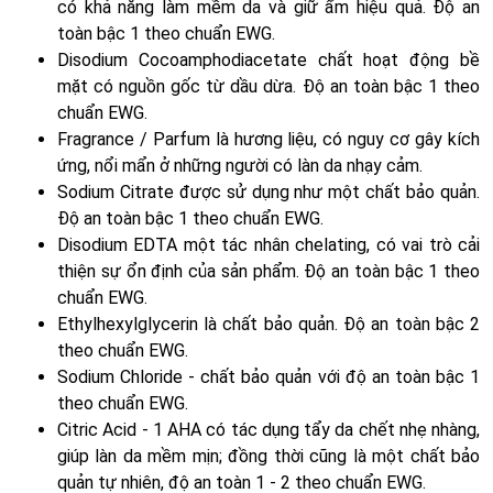
có khả năng làm mềm da và giữ ẩm hiệu quả. Độ an
toàn bậc 1 theo chuẩn EWG.
Disodium Cocoamphodiacetate chất hoạt động bề
mặt có nguồn gốc từ dầu dừa. Độ an toàn bậc 1 theo
chuẩn EWG.
Fragrance / Parfum là hương liệu, có nguy cơ gây kích
ứng, nổi mẩn ở những người có làn da nhạy cảm.
Sodium Citrate được sử dụng như một chất bảo quản.
Độ an toàn bậc 1 theo chuẩn EWG.
Disodium EDTA một tác nhân chelating, có vai trò cải
thiện sự ổn định của sản phẩm. Độ an toàn bậc 1 theo
chuẩn EWG.
Ethylhexylglycerin là chất bảo quản. Độ an toàn bậc 2
theo chuẩn EWG.
Sodium Chloride - chất bảo quản với độ an toàn bậc 1
theo chuẩn EWG.
Citric Acid - 1 AHA có tác dụng tẩy da chết nhẹ nhàng,
giúp làn da mềm mịn; đồng thời cũng là một chất bảo
quản tự nhiên, độ an toàn 1 - 2 theo chuẩn EWG.