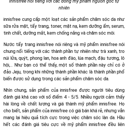
innisfree nổi tiếng với các dòng mỹ phẩm nguồn gốc tự
nhiên
innisfree cung cấp một loạt các sản phẩm chăm sóc da như
sữa rửa mặt, tẩy trang, toner, mặt nạ, kem dưỡng ẩm, serum,
tinh chất, dưỡng mắt, kem chống nắng và chăm sóc môi.
Nước tẩy trang innisfree nói riêng và mỹ phẩm innisfree nói
chung nổi tiếng với các thành phần tự nhiên như trà xanh, tro
núi lửa, quýt, phong lan, hoa anh đào, lúa mạch, đậu tương, lô
hội,... Như bạn có thể thấy, một số thành phần này chỉ có ở
đảo Jeju, trong khi những thành phần khác là thành phần phổ
biến được sử dụng trong các sản phẩm chăm sóc da.
Nhìn chung, sản phẩm của innisfree được người tiêu dùng
đánh giá khá cao với số điểm 4 - 5/5. Nhiều người cảm thấy
hài lòng về chất lượng và giá thành mỹ phẩm innisfree. Họ
cho biết, sản phẩm của innisfree có giá bán khá rẻ, nhưng vẫn
mang lại hiệu quả tích cực trong việc chăm sóc làn da. Hầu
hết các đánh giá tiêu cực về mỹ phẩm innisfree đều liên