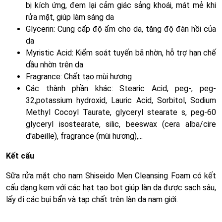
bị kích ứng, đem lại cảm giác sảng khoái, mát mẻ khi
rửa mặt, giúp làm sáng da
Glycerin: Cung cấp độ ẩm cho da, tăng độ đàn hồi của
da
Myristic Acid: Kiểm soát tuyến bã nhờn, hỗ trợ hạn chế
dầu nhờn trên da
Fragrance: Chất tạo mùi hương
Các thành phần khác: Stearic Acid, peg-, peg-
32,potassium hydroxid, Lauric Acid, Sorbitol, Sodium
Methyl Cocoyl Taurate, glyceryl stearate s, peg-60
glyceryl isostearate, silic, beeswax (cera alba/cire
d'abeille), fragrance (mùi hương),...
Kết cấu
Sữa rửa mặt cho nam Shiseido Men Cleansing Foam có kết
cấu dạng kem với các hạt tạo bọt giúp làn da được sạch sâu,
lấy đi các bụi bẩn và tạp chất trên làn da nam giới.