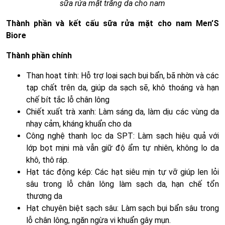
sữa rửa mặt trắng da cho nam
Thành phần và kết cấu sữa rửa mặt cho nam Men’S
Biore
Thành phần chính
Than hoạt tính: Hỗ trợ loại sạch bụi bẩn, bã nhờn và các
tạp chất trên da, giúp da sạch sẽ, khô thoáng và hạn
chế bít tắc lỗ chân lông
Chiết xuất trà xanh: Làm sáng da, làm dịu các vùng da
nhạy cảm, kháng khuẩn cho da
Công nghệ thanh lọc da SPT: Làm sạch hiệu quả với
lớp bọt mịni mà vẫn giữ độ ẩm tự nhiên, không lo da
khô, thô ráp.
Hạt tác động kép: Các hạt siêu mịn tự vỡ giúp len lỏi
sâu trong lỗ chân lông làm sạch da, hạn chế tổn
thương da
Hạt chuyên biệt sạch sâu: Làm sạch bụi bẩn sâu trong
lỗ chân lông, ngăn ngừa vi khuẩn gây mụn.