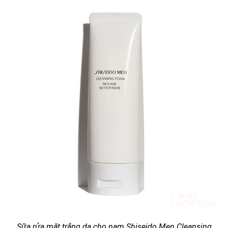
Sữa rửa mặt trắng da cho nam Shiseido Men Cleansing