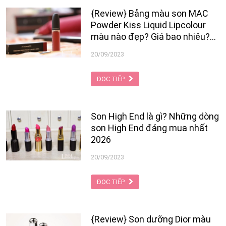
{Review} Bảng màu son MAC
Powder Kiss Liquid Lipcolour
màu nào đẹp? Giá bao nhiêu?
Mua ở đâu?
20/09/2023
ĐỌC TIẾP
Son High End là gì? Những dòng
son High End đáng mua nhất
2026
20/09/2023
ĐỌC TIẾP
{Review} Son dưỡng Dior màu