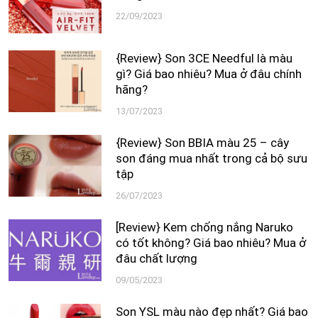
22/09/2023
{Review} Son 3CE Needful là màu
gì? Giá bao nhiêu? Mua ở đâu chính
hãng?
13/07/2023
{Review} Son BBIA màu 25 – cây
son đáng mua nhất trong cả bộ sưu
tập
26/07/2023
[Review} Kem chống nắng Naruko
có tốt không? Giá bao nhiêu? Mua ở
đâu chất lượng
09/05/2023
Son YSL màu nào đẹp nhất? Giá bao