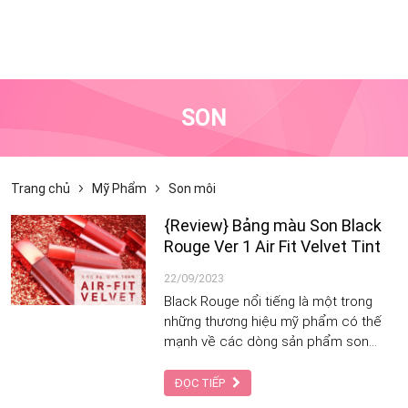
SON
Trang chủ
Mỹ Phẩm
Son môi
{Review} Bảng màu Son Black
Rouge Ver 1 Air Fit Velvet Tint
22/09/2023
Black Rouge nổi tiếng là một trong
những thương hiệu mỹ phẩm có thế
mạnh về các dòng sản phẩm son
môi, trong đó không thể không kể đến
Black Rouge Air Fit Velvet Tint, đây là
ĐỌC TIẾP
một dòng son best seller của hãng