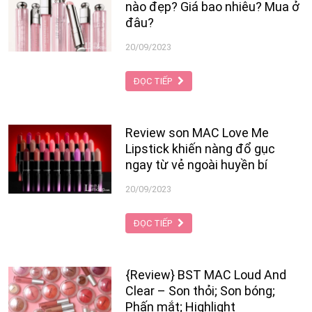
nào đẹp? Giá bao nhiêu? Mua ở
đâu?
20/09/2023
ĐỌC TIẾP
Review son MAC Love Me
Lipstick khiến nàng đổ gục
ngay từ vẻ ngoài huyền bí
20/09/2023
ĐỌC TIẾP
{Review} BST MAC Loud And
Clear – Son thỏi; Son bóng;
Phấn mắt; Highlight