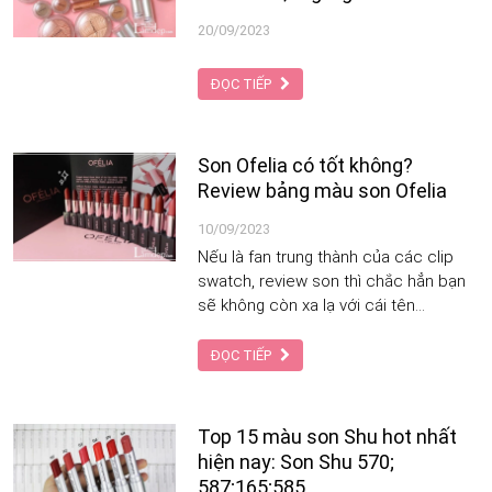
20/09/2023
ĐỌC TIẾP
Son Ofelia có tốt không?
Review bảng màu son Ofelia
10/09/2023
Nếu là fan trung thành của các clip
swatch, review son thì chắc hẳn bạn
sẽ không còn xa lạ với cái tên
Changmakeup - một beauty blogger
nổi tiếng của Việt Nam. Không chỉ
ĐỌC TIẾP
thành công với lĩnh vực review làm
đẹp, Changmakeup còn được biết
đến là người đứng sau của dòng son
Top 15 màu son Shu hot nhất
nổi tiếng và được săn đón rất nhiều
hiện nay: Son Shu 570;
hiện nay - Ofelia. Hãy cùng Tạp Chí
587;165;585…