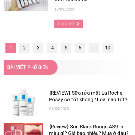
Làm Đẹp tìm hiểu tất tần tật những
thông tin chi tiết về thương hiệu son
10/09/2023
này và người sáng lập Changmakeup
nhé!
ĐỌC TIẾP
1
2
3
4
5
6
...
10
Next
BÀI VIẾT PHỔ BIẾN
{REVIEW} Sữa rửa mặt La Roche
Posay có tốt không? Loại nào tốt?
01/09/2023
{Review} Son Black Rouge A39 là
màu gì? Giá bao nhiêu? Mua ở đâu?