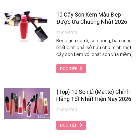
với 5 phiên bản khác nhau vô cùng đa
dạng.
10 Cây Son Kem Màu Đẹp
Được Ưa Chuộng Nhất 2026
21/09/2023
Bên cạnh son lì, son bóng, bạn cũng
nhất định phải sở hữu cho mình một
cây son kem với chất son vừa mềm,
vừa mịn giúp môi xinh lúc nào cũng
quyến rũ.
ĐỌC TIẾP
{Top} 10 Son Lì (Matte) Chính
Hãng Tốt Nhất Hiện Nay 2026
21/09/2023
ĐỌC TIẾP