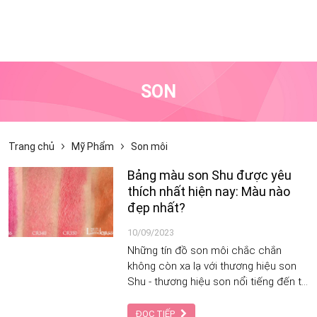
SON
Trang chủ
Mỹ Phẩm
Son môi
Bảng màu son Shu được yêu
thích nhất hiện nay: Màu nào
đẹp nhất?
10/09/2023
Những tín đồ son môi chắc chắn
không còn xa lạ với thương hiệu son
Shu - thương hiệu son nổi tiếng đến từ
Nhật Bản. Son Shu được biết đến
không chỉ bởi chất son tuyệt vời cùng
ĐỌC TIẾP