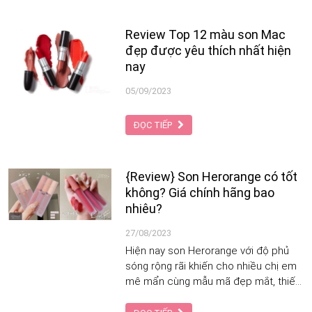
Review Top 12 màu son Mac
đẹp được yêu thích nhất hiện
nay
05/09/2023
ĐỌC TIẾP
{Review} Son Herorange có tốt
không? Giá chính hãng bao
nhiêu?
27/08/2023
Hiện nay son Herorange với độ phủ
sóng rộng rãi khiến cho nhiều chị em
mê mẩn cùng mẫu mã đẹp mắt, thiết
kế sang trọng và chất son siêu mềm,