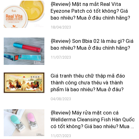
{Review} Mặt nạ mắt Real Vita
Eyezone Patch có tốt không? Giá
bao nhiêu? Mua ở đâu chính hãng?
18/04/2023
{Review} Son Bbia 02 là màu gì? Giá
bao nhiêu? Mua ở đâu chính hãng?
11/07/2023
Giá tranh thêu chữ thập mã đáo
thành công chưa thêu và thành
phẩm là bao nhiêu? Mua ở đâu?
04/08/2023
{Review} Máy rửa mặt con cá
Wellderma Cleansing Fish Hàn Quốc
có tốt không? Giá bao nhiêu? Mua ở
đâu chính hãng?
11/07/2023