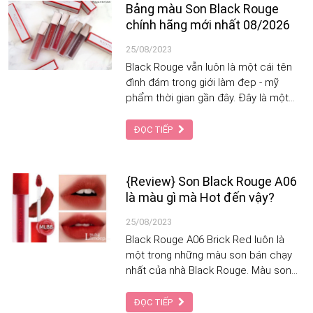
Bảng màu Son Black Rouge
chính hãng mới nhất 08/2026
25/08/2023
Black Rouge vẫn luôn là một cái tên
đình đám trong giới làm đẹp - mỹ
phẩm thời gian gần đây. Đây là một
trong những thương hiệu son được rất
nhiều người yêu thích, đặc biệt là giới
ĐỌC TIẾP
trẻ. Với chất lượng son ổn định và giá
thành "bình dân", Black Rouge luôn
nằm trong top những hãng son hàng
{Review} Son Black Rouge A06
đầu được ưa chuộng nhất. Vậy màu
là màu gì mà Hot đến vậy?
son Black Rouge nào đẹp nhất?
25/08/2023
Black Rouge A06 Brick Red luôn là
một trong những màu son bán chạy
nhất của nhà Black Rouge. Màu son
này thuộc bảng màu son Black Rouge
Air Fit Velvet Tint Ver 1 và được đánh
ĐỌC TIẾP