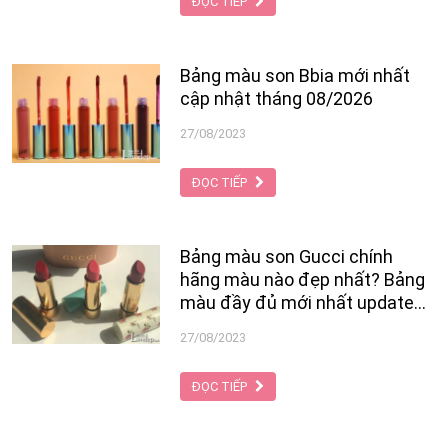
siêu lì cực Hot. Chính vì thế mà
ĐỌC TIẾP
Herorange đã trở thành một trong
những dòng son được nhiều chị em
yêu thích và săn đón nhất. Tuy nhiên
Bảng màu son Bbia mới nhất
việc lựa chọn màu son phù hợp lại là
cập nhật tháng 08/2026
một vấn đề khá “rối não” của hầu hết
mọi cô nàng.
27/08/2023
ĐỌC TIẾP
Bảng màu son Gucci chính
hãng màu nào đẹp nhất? Bảng
màu đầy đủ mới nhất update
08/2026
27/08/2023
ĐỌC TIẾP