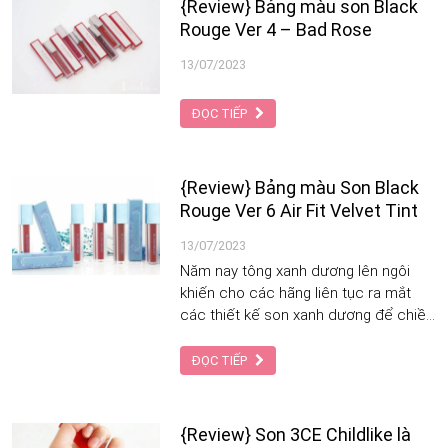
{Review} Bảng màu son Black
Rouge Ver 4 – Bad Rose
13/07/2023
ĐỌC TIẾP
{Review} Bảng màu Son Black
Rouge Ver 6 Air Fit Velvet Tint
13/07/2023
Năm nay tông xanh dương lên ngôi
khiến cho các hãng liên tục ra mắt
các thiết kế son xanh dương để chiều
lòng người dùng. Và Black Rouge ver 6
cũng không nằm ngoài xu hướng này.
ĐỌC TIẾP
Nếu bạn là một tín đồ mê chất son và
giá thành hợp lý của Black Rouge thì
đừng bỏ lỡ phiên bản Black Rouge Air
{Review} Son 3CE Childlike là
Fit Velvet Tint Ver 6 sắp trình làng