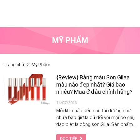
MỸ PHẨM
Trang chủ
Mỹ Phẩm
{Review} Bảng màu Son Gilaa
màu nào đẹp nhất? Giá bao
nhiêu? Mua ở đâu chính hãng?
14/07/2023
Mỗi khi nhắc đến son thì dường như
chưa bao giờ là đủ đối với mọi cô gái,
đặc biệt là dòng son Gilla. Sản phẩm
này dù là vừa mới ra mắt trên thị
trường Việt Nam nhưng cũng rất
ĐỌC TIẾP