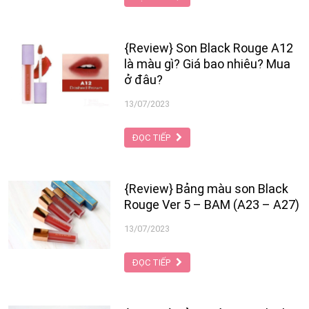
nhanh chóng trở thành sự lựa chọn
hàng đầu cho mùa lễ hội hè sắp tới
cho các cô nàng. Hãy cùng chúng tôi
{Review} Son Black Rouge A12
đọc bài viết dưới đây để tìm hiểu chi
là màu gì? Giá bao nhiêu? Mua
tiết hơn về màu son cũng như cách
ở đâu?
lựa chọn dòng son cao cấp này nhé!
13/07/2023
ĐỌC TIẾP
{Review} Bảng màu son Black
Rouge Ver 5 – BAM (A23 – A27)
13/07/2023
ĐỌC TIẾP