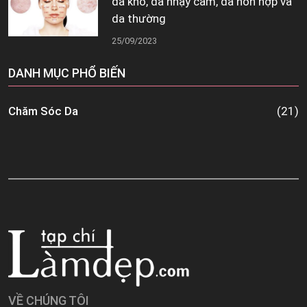
da khô, da nhạy cảm, da hỗn hợp và
da thường
25/09/2023
DANH MỤC PHỔ BIẾN
Chăm Sóc Da
(21)
VỀ CHÚNG TÔI