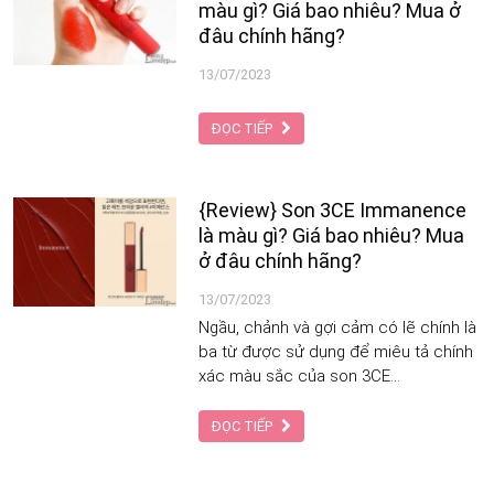
màu gì? Giá bao nhiêu? Mua ở
trong tháng 6 này nhé.
đâu chính hãng?
13/07/2023
ĐỌC TIẾP
{Review} Son 3CE Immanence
là màu gì? Giá bao nhiêu? Mua
ở đâu chính hãng?
13/07/2023
Ngầu, chảnh và gợi cảm có lẽ chính là
ba từ được sử dụng để miêu tả chính
xác màu sắc của son 3CE
Immanence này. Nổi bật với tông đỏ
trầm và lạnh nên có thể tạo nên nét
ĐỌC TIẾP
đẹp gợi cảm và thu hút nhất cho đôi
môi của các cô nàng. Màu son này