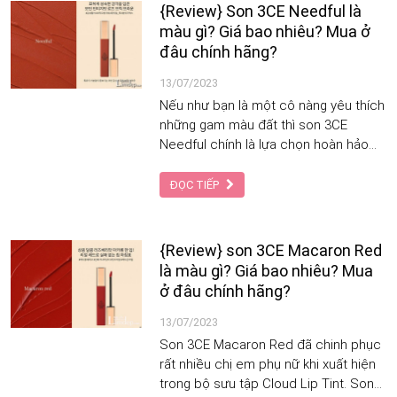
cũng khá dễ dùng và tôn da nên được
{Review} Son 3CE Needful là
các chị em săn đón và yêu thích.
màu gì? Giá bao nhiêu? Mua ở
đâu chính hãng?
13/07/2023
Nếu như bạn là một cô nàng yêu thích
những gam màu đất thì son 3CE
Needful chính là lựa chọn hoàn hảo
sẽ khiến cho bạn phải siêu lòng. Màu
son này đã thu hút được sự chú ý của
ĐỌC TIẾP
các tín đồ làm đẹp ngay từ khi vừa
tung ra thị trường với sắc đỏ gạch
toát lên vẻ đẹp quyến rũ và yêu kiều.
{Review} son 3CE Macaron Red
là màu gì? Giá bao nhiêu? Mua
ở đâu chính hãng?
13/07/2023
Son 3CE Macaron Red đã chinh phục
rất nhiều chị em phụ nữ khi xuất hiện
trong bộ sưu tập Cloud Lip Tint. Son