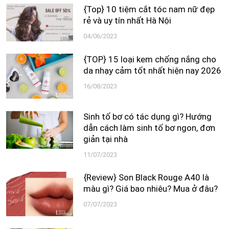
{Top} 10 tiệm cắt tóc nam nữ đẹp
rẻ và uy tín nhất Hà Nội
04/06/2023
{TOP} 15 loại kem chống nắng cho
da nhạy cảm tốt nhất hiện nay 2026
16/08/2023
Sinh tố bơ có tác dụng gì? Hướng
dẫn cách làm sinh tố bơ ngon, đơn
giản tại nhà
11/07/2023
{Review} Son Black Rouge A40 là
màu gì? Giá bao nhiêu? Mua ở đâu?
07/07/2023