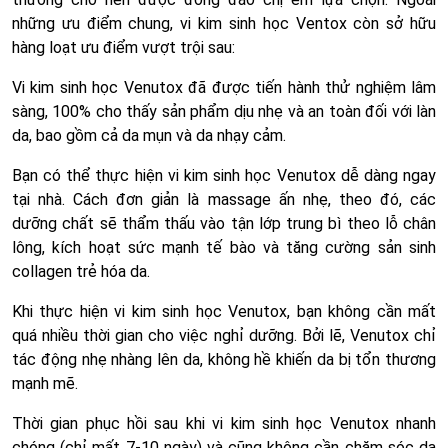
những ưu điểm chung, vi kim sinh học Ventox còn sở hữu
hàng loạt ưu điểm vượt trội sau:
Vi kim sinh học Venutox đã được tiến hành thử nghiệm lâm
sàng, 100% cho thấy sản phẩm dịu nhẹ và an toàn đối với làn
da, bao gồm cả da mụn và da nhạy cảm.
Bạn có thể thực hiện vi kim sinh học Venutox dễ dàng ngay
tại nhà. Cách đơn giản là massage ấn nhẹ, theo đó, các
dưỡng chất sẽ thẩm thấu vào tận lớp trung bì theo lỗ chân
lông, kích hoạt sức mạnh tế bào và tăng cường sản sinh
collagen trẻ hóa da.
Khi thực hiện vi kim sinh học Venutox, bạn không cần mất
quá nhiều thời gian cho việc nghỉ dưỡng. Bởi lẽ, Venutox chỉ
tác động nhẹ nhàng lên da, không hề khiến da bị tổn thương
mạnh mẽ.
Thời gian phục hồi sau khi vi kim sinh học Venutox nhanh
chóng (chỉ mất 7-10 ngày) và cũng không cần chăm sóc da