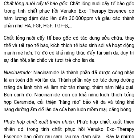
Chất lỏng nuôi cấy tế bào gốc:
Chất lỏng nuôi cấy tế bào gốc
trong tinh chất phục hồi Venuko Exo-Therapy Essence có
hàm lượng đậm đặc lên đến 30.000ppm và giàu các thành
phần như HA, FGF, HGF, TGF-β,…
Chất lỏng nuôi cấy tế bào gốc có tác dụng sửa chữa, thay
thế và tái tạo tế bào, kích thích tế bào sinh sôi và hoạt động
mạnh mẽ hơn. Từ đó có khả năng thúc đẩy tái sinh da, duy trì
sự đàn hồi, săn chắc và tươi trẻ cho làn da.
Niacinamide:
Niacinamide là thành phần đã được công nhận
là an toàn đối với làn da. Thành phần này có tác dụng dưỡng
trắng da lành tính và làm mờ tàn nhang, thâm nám hiệu quả.
Bên cạnh đó, Niacinamide còn có khả năng kích thích tổng
hợp Ceramide, cải thiện “hàng rào” bảo vệ da và tăng khả
năng dưỡng ẩm để làn da của bạn luôn mềm mại, căng bóng.
Phức hợp chiết xuất thiên nhiên:
Phức hợp chiết xuất thiên
nhiên có trong tinh chất phục hồi Venuko Exo-Therapy
Essence bao gồm: rau sam, rau má, đạm sữa,… Đây là những