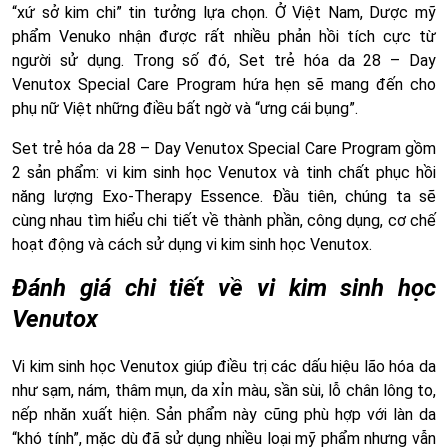
“xứ sở kim chi” tin tưởng lựa chọn. Ở Việt Nam, Dược mỹ
phẩm Venuko nhận được rất nhiều phản hồi tích cực từ
người sử dụng. Trong số đó, Set trẻ hóa da 28 – Day
Venutox Special Care Program hứa hẹn sẽ mang đến cho
phụ nữ Việt những điều bất ngờ và “ưng cái bụng”.
Set trẻ hóa da 28 – Day Venutox Special Care Program gồm
2 sản phẩm: vi kim sinh học Venutox và tinh chất phục hồi
năng lượng Exo-Therapy Essence. Đầu tiên, chúng ta sẽ
cùng nhau tìm hiểu chi tiết về thành phần, công dụng, cơ chế
hoạt động và cách sử dụng vi kim sinh học Venutox.
Đánh giá chi tiết về vi kim sinh học
Venutox
Vi kim sinh học Venutox giúp điều trị các dấu hiệu lão hóa da
như sạm, nám, thâm mụn, da xỉn màu, sần sùi, lỗ chân lông to,
nếp nhăn xuất hiện. Sản phẩm này cũng phù hợp với làn da
“khó tính”, mặc dù đã sử dụng nhiều loại mỹ phẩm nhưng vẫn