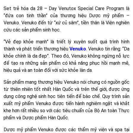
Set trẻ hóa da 28 – Day Venutox Special Care Program là
“đứa con tinh thần” của thương hiệu Dược mỹ phẩm –
Venuko. Venuko đến từ “xứ củ sâm”, tiền thân là Viện nghiên
cứu các sản phẩm sinh học.
“Vẻ đẹp khỏe mạnh” là triết lý xuyên suốt quá trình hình
thành và phát triển thương hiệu
Venuko
. Venuko tin rằng: “Da
khỏe chính là da đẹp”. Theo đó, Venuko không ngừng nỗ lực
để tạo ra những sản phẩm có khả năng phục hồi mạnh mẽ,
hiệu quả và an toàn đối với sức khỏe làn da.
Sản phẩm mang thương hiệu Venuko nói chung có nguồn gốc
từ thiên nhiên tốt nhất Hàn Quốc và trên thế giới, được ứng
dụng công nghệ sinh học tiên tiến để bào chế. Quy trình sản
xuất mỹ phẩm Venuko được tiến hành nghiêm ngặt và khắt
khe hơn rất nhiều so với các tiêu chuẩn của Bộ An toàn Thực
phẩm và Dược phẩm Hàn Quốc.
Dược mỹ phẩm Venuko được các thẩm mỹ viện và spa tại