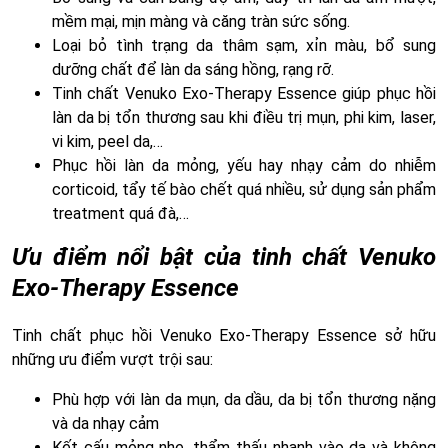
mềm mại, mịn màng và căng tràn sức sống.
Loại bỏ tình trạng da thâm sạm, xỉn màu, bổ sung
dưỡng chất để làn da sáng hồng, rạng rỡ.
Tinh chất Venuko Exo-Therapy Essence giúp phục hồi
làn da bị tổn thương sau khi điều trị mụn, phi kim, laser,
vi kim, peel da,…
Phục hồi làn da mỏng, yếu hay nhạy cảm do nhiễm
corticoid, tẩy tế bào chết quá nhiều, sử dụng sản phẩm
treatment quá đà,…
Ưu điểm nổi bật của tinh chất Venuko
Exo-Therapy Essence
Tinh chất phục hồi Venuko Exo-Therapy Essence sở hữu
những ưu điểm vượt trội sau:
Phù hợp với làn da mụn, da dầu, da bị tổn thương nặng
và da nhạy cảm
Kết cấu mỏng nhẹ, thẩm thấu nhanh vào da và không