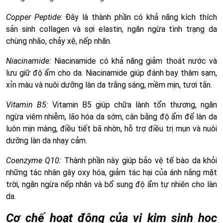
Copper Peptide
: Đây là thành phần có khả năng kích thích
sản sinh collagen và sợi elastin, ngăn ngừa tình trạng da
chùng nhão, chảy xệ, nếp nhăn.
Niacinamide:
Niacinamide có khả năng giảm thoát nước và
lưu giữ độ ẩm cho da. Niacinamide giúp đánh bay thâm sạm,
xỉn màu và nuôi dưỡng làn da trắng sáng, mềm mịn, tươi tắn.
Vitamin B5:
Vitamin B5 giúp chữa lành tổn thương, ngăn
ngừa viêm nhiễm, lão hóa da sớm, cân bằng độ ẩm để làn da
luôn mịn màng, điều tiết bã nhờn, hỗ trợ điều trị mụn và nuôi
dưỡng làn da nhạy cảm.
Coenzyme Q10:
Thành phần này giúp bảo vệ tế bào da khỏi
những tác nhân gây oxy hóa, giảm tác hại của ánh nắng mặt
trời, ngăn ngừa nếp nhăn và bổ sung độ ẩm tự nhiên cho làn
da.
Cơ chế hoạt động của vi kim sinh học