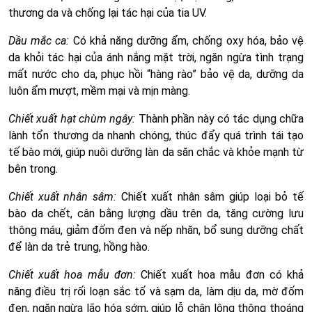
thương da và chống lại tác hại của tia UV.
Dầu mắc ca:
Có khả năng dưỡng ẩm, chống oxy hóa, bảo vệ
da khỏi tác hại của ánh nắng mặt trời, ngăn ngừa tình trạng
mất nước cho da, phục hồi “hàng rào” bảo vệ da, dưỡng da
luôn ẩm mượt, mềm mại và mịn màng.
Chiết xuất hạt chùm ngây:
Thành phần này có tác dụng chữa
lành tổn thương da nhanh chóng, thúc đẩy quá trình tái tạo
tế bào mới, giúp nuôi dưỡng làn da săn chắc và khỏe mạnh từ
bên trong.
Chiết xuất nhân sâm:
Chiết xuất nhân sâm giúp loại bỏ tế
bào da chết, cân bằng lượng dầu trên da, tăng cường lưu
thông máu, giảm đốm đen và nếp nhăn, bổ sung dưỡng chất
để làn da trẻ trung, hồng hào.
Chiết xuất hoa mẫu đơn:
Chiết xuất hoa mẫu đơn có khả
năng điều trị rối loạn sắc tố và sạm da, làm dịu da, mờ đốm
đen, ngăn ngừa lão hóa sớm, giúp lỗ chân lông thông thoáng