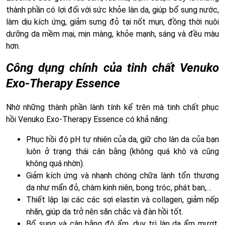
thành phần có lợi đối với sức khỏe làn da, giúp bổ sung nước,
làm dịu kích ứng, giảm sưng đỏ tại nốt mụn, đồng thời nuôi
dưỡng da mềm mại, mịn màng, khỏe mạnh, sáng và đều màu
hơn.
Công dụng chính của tinh chất Venuko
Exo-Therapy Essence
Nhờ những thành phần lành tính kể trên mà tinh chất phục
hồi Venuko Exo-Therapy Essence có khả năng:
Phục hồi độ pH tự nhiên của da, giữ cho làn da của bạn
luôn ở trạng thái cân bằng (không quá khô và cũng
không quá nhờn).
Giảm kích ứng và nhanh chóng chữa lành tổn thương
da như mẩn đỏ, chàm kinh niên, bong tróc, phát ban,…
Thiết lập lại các các sợi elastin và collagen, giảm nếp
nhăn, giúp da trở nên săn chắc và đàn hồi tốt.
Bổ sung và cân bằng độ ẩm, duy trì làn da ẩm mượt,