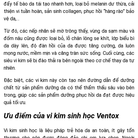
đẩy tế bào da tái tạo nhanh hơn, loại bỏ melanin dư thừa, cải
thiện vi tuần hoàn, sản sinh collagen, phục hồi “hàng rào” bảo
vệ da,…
Từ đó, các nếp nhăn sẽ mờ trông thấy, vùng da sạm màu và
đốm nâu cũng được loại bỏ, lỗ chân lông se khít, lớp biểu bì
da dày lên, độ đàn hồi của da được tăng cường, da luôn
mọng nước, mềm mịn và căng tràn sức sống. Cuối cùng, các
siêu vi kim sẽ bị đào thải ra bên ngoài theo cơ chế thay da tự
nhiên.
Đặc biệt, các vi kim này còn tạo nên đường dẫn để dưỡng
chất từ sản phẩm dưỡng da có thể thẩm thấu sâu vào bên
trong, giúp các sản phẩm dưỡng phục hồi da đạt được hiệu
quả tối ưu.
Ưu điểm của vi kim sinh học Ventox
Vi kim sinh học là liệu pháp trẻ hóa da an toàn, ít gây tổn
thương cho nên được đông đảo chị em lựa chọn. Ngoài