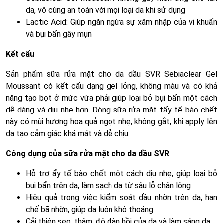
da, vô cùng an toàn với mọi loại da khi sử dụng
Lactic Acid: Giúp ngăn ngừa sự xâm nhập của vi khuẩn
và bụi bẩn gây mụn
Kết cấu
Sản phẩm sữa rửa mặt cho da dầu SVR Sebiaclear Gel
Moussant có kết cấu dạng gel lỏng, không màu và có khả
năng tạo bọt ở mức vừa phải giúp loại bỏ bụi bẩn một cách
dễ dàng và dịu nhẹ hơn. Dòng sữa rửa mặt tẩy tế bào chết
này có mùi hương hoa quả ngọt nhẹ, không gắt, khi apply lên
da tạo cảm giác khá mát và dễ chịu.
Công dụng của sữa rửa mặt cho da dầu SVR
Hỗ trợ ẩy tế bào chết một cách dịu nhẹ, giúp loại bỏ
bụi bẩn trên da, làm sạch da từ sâu lỗ chân lông
Hiệu quả trong việc kiểm soát dầu nhờn trên da, hạn
chế bã nhờn, giúp da luôn khô thoáng
Cải thiện sẹo, thâm, độ đàn hồi của da và làm sáng da