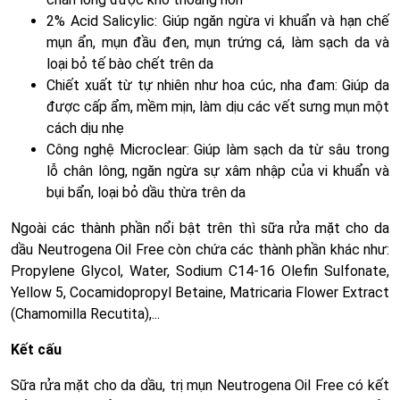
2% Acid Salicylic: Giúp ngăn ngừa vi khuẩn và hạn chế
mụn ẩn, mụn đầu đen, mụn trứng cá, làm sạch da và
loại bỏ tế bào chết trên da
Chiết xuất từ tự nhiên như hoa cúc, nha đam: Giúp da
được cấp ẩm, mềm mịn, làm dịu các vết sưng mụn một
cách dịu nhẹ
Công nghệ Microclear: Giúp làm sạch da từ sâu trong
lỗ chân lông, ngăn ngừa sự xâm nhập của vi khuẩn và
bụi bẩn, loại bỏ dầu thừa trên da
Ngoài các thành phần nổi bật trên thì sữa rửa mặt cho da
dầu Neutrogena Oil Free còn chứa các thành phần khác như:
Propylene Glycol, Water, Sodium C14-16 Olefin Sulfonate,
Yellow 5, Cocamidopropyl Betaine, Matricaria Flower Extract
(Chamomilla Recutita),...
Kết cấu
Sữa rửa mặt cho da dầu, trị mụn Neutrogena Oil Free có kết