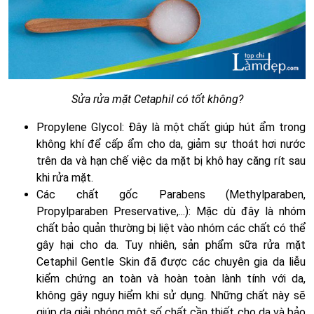
Sửa rửa mặt Cetaphil có tốt không?
Propylene Glycol: Đây là một chất giúp hút ẩm trong
không khí để cấp ẩm cho da, giảm sự thoát hơi nước
trên da và hạn chế việc da mặt bị khô hay căng rít sau
khi rửa mặt.
Các chất gốc Parabens (Methylparaben,
Propylparaben Preservative,...): Mặc dù đây là nhóm
chất bảo quản thường bị liệt vào nhóm các chất có thể
gây hại cho da. Tuy nhiên, sản phẩm sữa rửa mặt
Cetaphil Gentle Skin đã được các chuyên gia da liễu
kiểm chứng an toàn và hoàn toàn lành tính với da,
không gây nguy hiểm khi sử dụng. Những chất này sẽ
giúp da giải phóng một số chất cần thiết cho da và bảo