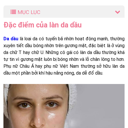
MỤC LỤC
Đặc điểm của làn da dầu
Da dầu
là loại da có tuyến bã nhờn hoạt động mạnh, thường
xuyên tiết dầu bóng nhờn trên gương mặt, đặc biệt là ở vùng
da chữ T hay chữ U. Những cô gái có làn da dầu thường khá
tự tin vì gương mặt luôn bị bóng nhờn và lỗ chân lông to hơn.
Phụ nữ Châu Á hay phụ nữ Việt Nam thường sở hữu làn da
dầu một phần bởi khí hậu nắng nóng, da dễ đổ dầu.