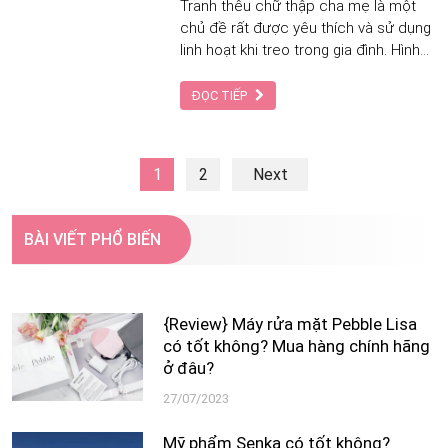
Tranh thêu chữ thập cha mẹ là một
chủ đề rất được yêu thích và sử dụng
linh hoạt khi treo trong gia đình. Hình
ảnh cha mẹ gắn với mỗi chủ đề tranh
sẽ có một tầng ý nghĩa khác nhau,
ĐỌC TIẾP
nhưng tựu chung vẫn là đề cao công
ơn sinh thành, dưỡng dục của cha
mẹ.
1
2
Next
BÀI VIẾT PHỔ BIẾN
{Review} Máy rửa mặt Pebble Lisa
có tốt không? Mua hàng chính hãng
ở đâu?
27/07/2023
Mỹ phẩm Senka có tốt không?