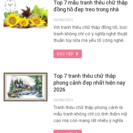
Top 7 mẫu tranh thêu chữ thập
đồng hồ đẹp treo trong nhà
04/08/2023
Với tranh thêu chữ thập đồng hồ, bức
tranh không chỉ có ý nghĩa nghệ thuật
thuần túy nữa mà yếu tố công nghệ
còn làm bức tranh gắn liền với nhịp
sống mỗi ngày.
ĐỌC TIẾP
Top 7 tranh thêu chữ thập
phong cảnh đẹp nhất hiện nay
2026
04/08/2023
Tranh thêu chữ thập phong cảnh là
mẫu tranh không chỉ có tính thẩm mỹ
cao mà còn mang rất nhiều ý nghĩa
cho gia đình.