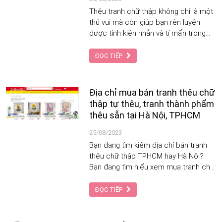
Thêu tranh chữ thập không chỉ là một
thú vui mà còn giúp bạn rèn luyện
được tính kiên nhẫn và tỉ mẩn trong
công việc. Nếu bạn đang muốn mua
tranh thêu chữ thập chưa thêu để tự
ĐỌC TIẾP
thêu tại nhà thì đừng bỏ qua những địa
chỉ bán tranh uy tín tại Hà Nội, TPHCM,
Đà Nẵng sau đây.
Địa chỉ mua bán tranh thêu chữ
thập tự thêu, tranh thành phẩm
thêu sẵn tại Hà Nội, TPHCM
25/08/2023
Bạn đang tìm kiếm địa chỉ bán tranh
thêu chữ thập TPHCM hay Hà Nội?
Bạn đang tìm hiểu xem mua tranh chữ
thập ở đâu giá rẻ, có nên mua Online
hay không?
ĐỌC TIẾP