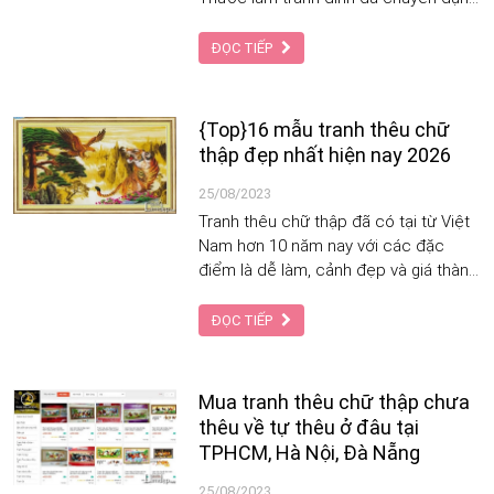
được tạo ra là để giải quyết vấn đề
này. Để Tạp Chí Làm Đẹp và Thời
ĐỌC TIẾP
Trang mách nhỏ cho bạn địa chỉ mua
loại thước này ở TPHCM, Hà Nội và
các tỉnh thành trên cả nước nhé.
{Top}16 mẫu tranh thêu chữ
thập đẹp nhất hiện nay 2026
25/08/2023
Tranh thêu chữ thập đã có tại từ Việt
Nam hơn 10 năm nay với các đặc
điểm là dễ làm, cảnh đẹp và giá thành
tương đối rẻ nên cho đến nay luôn
được ưa chuộng.
ĐỌC TIẾP
Mua tranh thêu chữ thập chưa
thêu về tự thêu ở đâu tại
TPHCM, Hà Nội, Đà Nẵng
25/08/2023