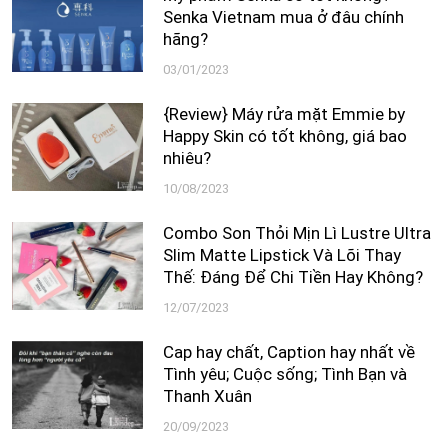
Senka Vietnam mua ở đâu chính
hãng?
03/01/2023
{Review} Máy rửa mặt Emmie by
Happy Skin có tốt không, giá bao
nhiêu?
10/08/2023
Combo Son Thỏi Mịn Lì Lustre Ultra
Slim Matte Lipstick Và Lõi Thay
Thế: Đáng Để Chi Tiền Hay Không?
12/07/2023
Cap hay chất, Caption hay nhất về
Tình yêu; Cuộc sống; Tình Bạn và
Thanh Xuân
20/09/2023