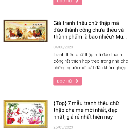
ĐỌC TIẾP
Giá tranh thêu chữ thập mã
đáo thành công chưa thêu và
thành phẩm là bao nhiêu? Mua
ở đâu?
04/08/2023
Tranh thêu chữ thập mã đáo thành
công rất thích hợp treo trong nhà cho
những người mới bắt đầu khởi nghiệp,
những người đang kinh doanh giai
đoạn cần tăng tốc đi lên.
ĐỌC TIẾP
{Top} 7 mẫu tranh thêu chữ
thập cha mẹ mới nhất, đẹp
nhất, giá rẻ nhất hiện nay
25/05/2023